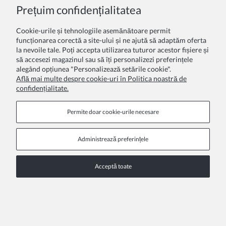
Prețuim confidențialitatea
Cookie-urile și tehnologiile asemănătoare permit
Dresuri Princess Sparkle cu Strasuri
funcționarea corectă a site-ului și ne ajută să adaptăm oferta
la nevoile tale. Poți accepta utilizarea tuturor acestor fișiere și
44,00 Lei
să accesezi magazinul sau să îți personalizezi preferințele
alegând opțiunea "Personalizează setările cookie".
Află mai multe despre cookie-uri în Politica noastră de
confidențialitate.
Permite doar cookie‑urile necesare
Administrează preferințele
Acceptă toate