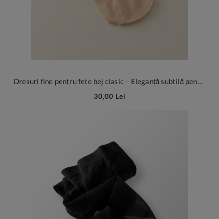
Dresuri fine pentru fete bej clasic – Eleganță subtilă pentru ocazii speciale
30,00 Lei