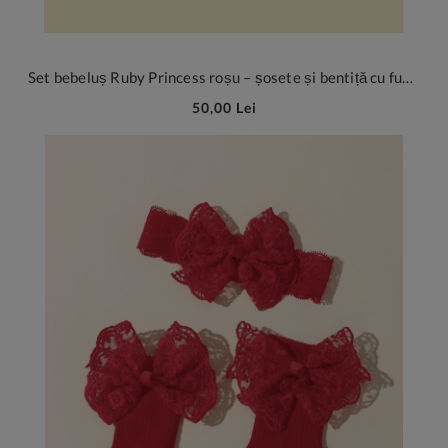
Set bebeluș Ruby Princess roșu – șosete și bentiță cu fundiță din bumbac
50,00 Lei