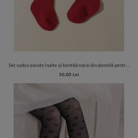
Set cadou șosete înalte și bentiță roșie din dantelă pentru fetițe
50,00 Lei