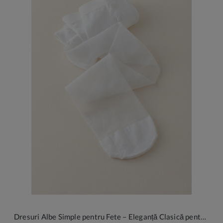
Dresuri Albe Simple pentru Fete – Eleganță Clasică pentru Ocazii Speciale și Serbări Școlare