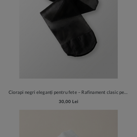
Ciorapi negri eleganți pentru fete – Rafinament clasic pentru ocazii speciale și ținute de școală
30,00 Lei