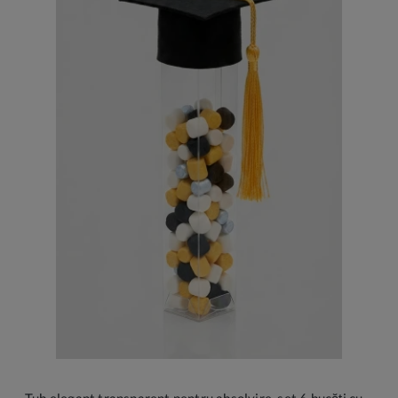
Tub elegant transparent pentru absolvire, set 6 bucăți cu tocă în miniatură