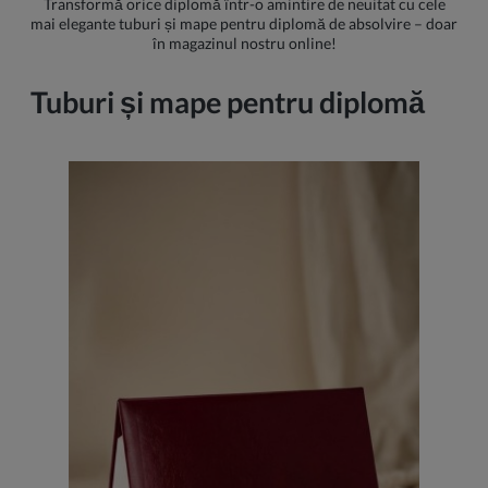
Transformă orice diplomă într-o amintire de neuitat cu cele
mai elegante tuburi și mape pentru diplomă de absolvire – doar
în magazinul nostru online!
Tuburi și mape pentru diplomă