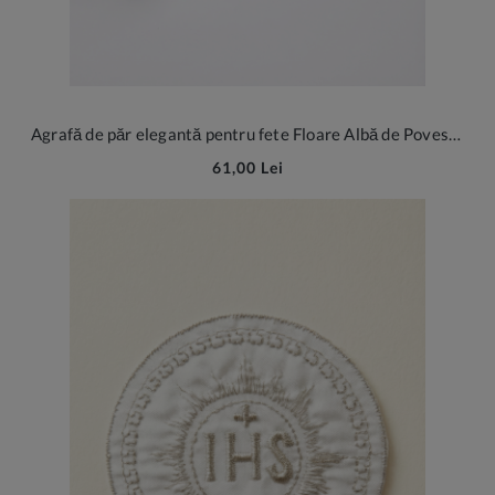
Agrafă de păr elegantă pentru fete Floare Albă de Poveste - Accesoriu rafinat cu cristale și șifon pentru ocazii speciale
61,00 Lei