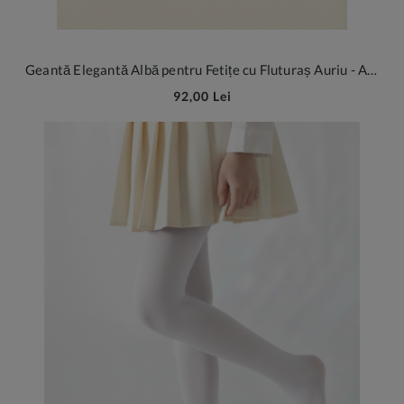
Geantă Elegantă Albă pentru Fetițe cu Fluturaș Auriu - Accesoriul Perfect pentru Micile Domnișoare
92,00 Lei