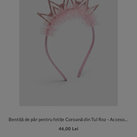
Bentiță de păr pentru fetițe Coroană din Tul Roz - Accesoriul Regal pentru Micile Prințese
46,00 Lei