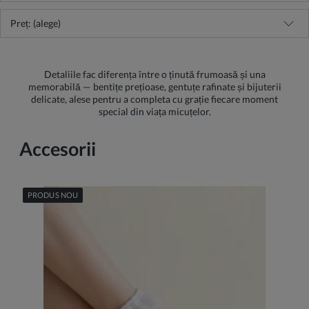
Preț: (alege)
Detaliile fac diferența între o ținută frumoasă și una
memorabilă — bentițe prețioase, gentuțe rafinate și bijuterii
delicate, alese pentru a completa cu grație fiecare moment
special din viața micuțelor.
Accesorii
PRODUS NOU