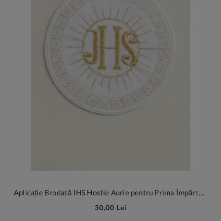
Aplicație Brodată IHS Hostie Aurie pentru Prima Împărtășanie - Emblema Eleganței Sacre 8cm
30,00 Lei