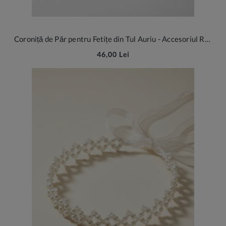
Coroniță de Păr pentru Fetițe din Tul Auriu - Accesoriul Regal pentru Micile Prințese
46,00 Lei