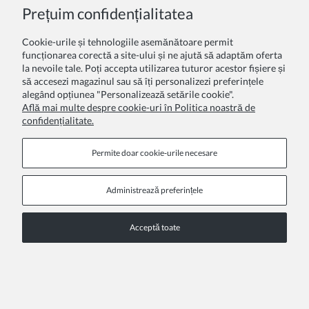
Prețuim confidențialitatea
Cookie-urile și tehnologiile asemănătoare permit
funcționarea corectă a site-ului și ne ajută să adaptăm oferta
la nevoile tale. Poți accepta utilizarea tuturor acestor fișiere și
să accesezi magazinul sau să îți personalizezi preferințele
alegând opțiunea "Personalizează setările cookie".
Află mai multe despre cookie-uri în Politica noastră de
Geantă roșie cu sclipici și fundă mare pentru fetițe Scarlet
confidențialitate.
70,00 Lei
Permite doar cookie‑urile necesare
Administrează preferințele
Acceptă toate