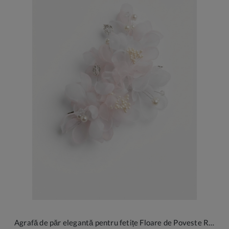
Agrafă de păr elegantă pentru fetițe Floare de Poveste Roz Pal - Accesoriu de lux cu cristale și șifon pentru ocazii speciale