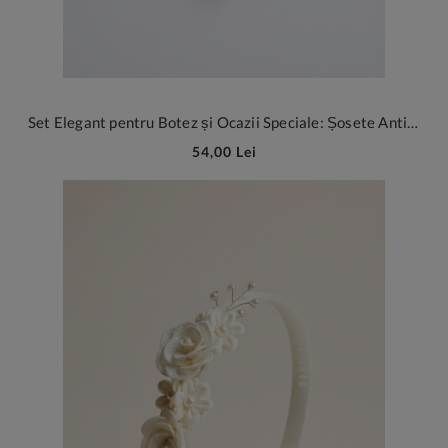
Set Elegant pentru Botez și Ocazii Speciale: Șosete Antiderapante și Bentiță din Dantelă Bej pentru Bebeluși (0-12 luni)
54,00 Lei