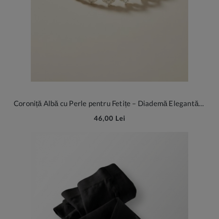
Coroniță Albă cu Perle pentru Fetițe – Diademă Elegantă cu Panglici de Organza pentru Ocazii Speciale și Serbări
46,00 Lei