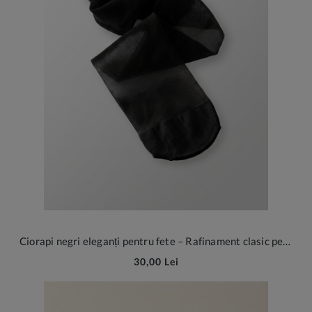
Ciorapi negri eleganți pentru fete – Rafinament clasic pentru ocazii speciale și ținute de școală
30,00 Lei