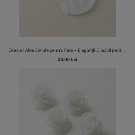
Dresuri Albe Simple pentru Fete – Eleganță Clasică pentru Ocazii Speciale și Serbări Școlare
30,00 Lei