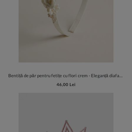
Bentiță de păr pentru fetițe cu flori crem - Eleganță diafană pentru momente de poveste
46,00 Lei