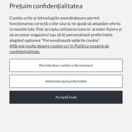
Prețuim confidențialitatea
Cookie-urile și tehnologiile asemănătoare permit
funcționarea corectă a site-ului și ne ajută să adaptăm oferta
la nevoile tale. Poți accepta utilizarea tuturor acestor fișiere și
să accesezi magazinul sau să îți personalizezi preferințele
alegând opțiunea "Personalizează setările cookie".
Află mai multe despre cookie-uri în Politica noastră de
confidențialitate.
Permite doar cookie‑urile necesare
Administrează preferințele
Rochie pentru fetita Laura turcoaz
80,00 Lei
Acceptă toate
OFERTA SPECIALA