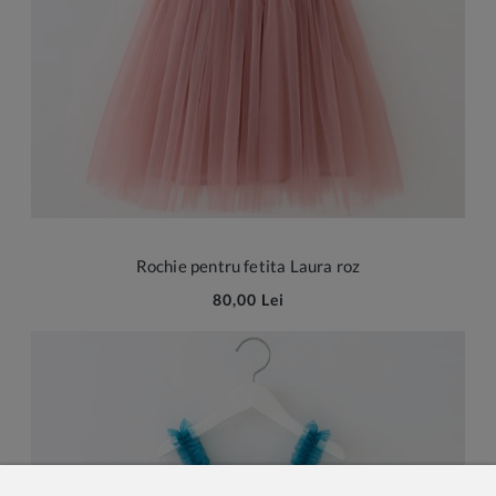
Rochie pentru fetita Laura roz
80,00 Lei