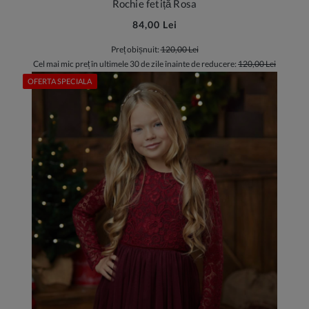
Rochie fetiță Rosa
84,00 Lei
Preț obișnuit:
120,00 Lei
Cel mai mic preț în ultimele 30 de zile înainte de reducere:
120,00 Lei
OFERTA SPECIALA