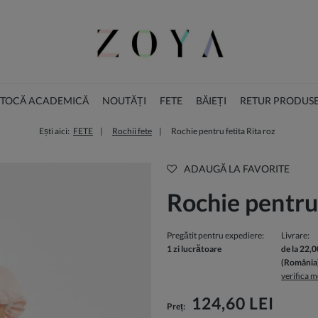
I TOCĂ ACADEMICĂ
NOUTĂȚI
FETE
BĂIEȚI
RETUR PRODUS
Ești aici:
FETE
Rochii fete
Rochie pentru fetita Rita roz
ACCESORII
COLECȚIA DE CRĂCIUN
ADAUGĂ LA FAVORITE
Rochie pentru 
Pregătit pentru expediere:
Livrare:
1 zi lucrătoare
de la 22,0
(România
verifica m
Pretul nu include eventualele costuri de
124,60 LEI
Preț:
plata