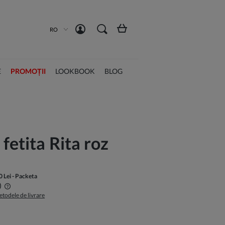
Înregistrează-te acum
Intră în cont
RO
E
PROMOȚII
LOOKBOOK
BLOG
fetita Rita roz
0 Lei
- Packeta
)
etodele de livrare