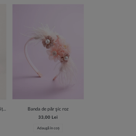
Geantă roz pentru fetițe cu fundiță și perle
Banda de păr şic roz
33,00 Lei
Adaugă în coș