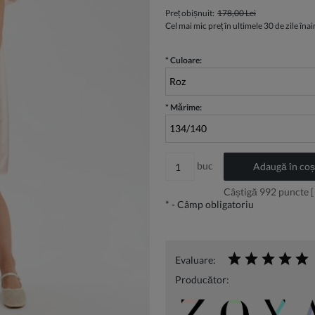
Preț obișnuit:
178,00 Lei
Cel mai mic preț în ultimele 30 de zile îna
*
Culoare:
*
Mărime:
buc
Adaugă în coș
Câștigă
992
puncte [
*
- Câmp obligatoriu
Evaluare:
Producător: