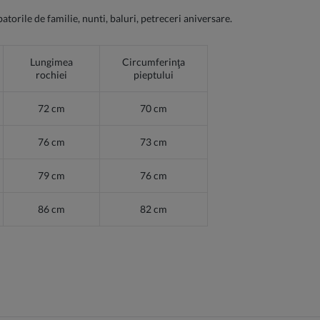
torile de familie, nunti, baluri, petreceri aniversare.
Lungimea
Circumferinţa
rochiei
pieptului
72 cm
70 cm
76 cm
73 cm
79 cm
76 cm
86 cm
82 cm