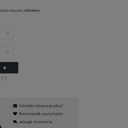
inte de reducere:
178,00 Lei
?
]
Întrebări despre produs?
Recomandă unui prieten
adaugă recenzia ta