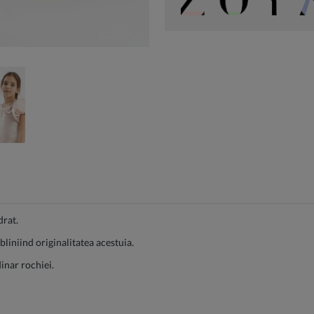
drat.
liniind originalitatea acestuia.
nar rochiei.