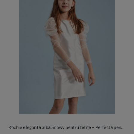
Rochie elegantă albă Snowy pentru fetițe – Perfectă pentru ocazii speciale