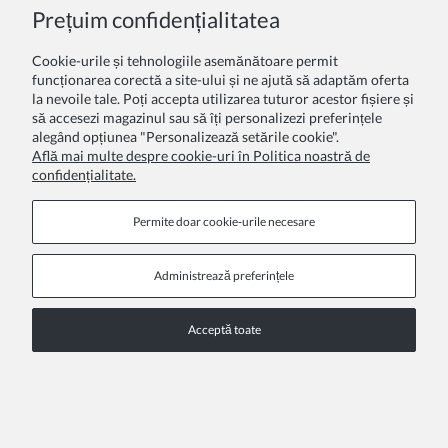
Prețuim confidențialitatea
Cookie-urile și tehnologiile asemănătoare permit
funcționarea corectă a site-ului și ne ajută să adaptăm oferta
la nevoile tale. Poți accepta utilizarea tuturor acestor fișiere și
să accesezi magazinul sau să îți personalizezi preferințele
alegând opțiunea "Personalizează setările cookie".
Află mai multe despre cookie-uri în Politica noastră de
confidențialitate.
Rochia Eleganță Marină Gabriela pentru Fetite
142,10 Lei
Permite doar cookie‑urile necesare
Preț obișnuit:
203,00 Lei
Cel mai mic preț în ultimele 30 de zile înainte de reducere:
203,00 Lei
Administrează preferințele
OFERTA SPECIALA
Acceptă toate