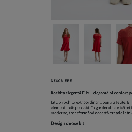
DESCRIERE
Rochița elegantă Elly – eleganță și confort pe
Iată o rochiță extraordinară pentru fetițe, El
element indispensabil în garderoba oricărei fe
moderne, transformând această creație într-o 
Design deosebit