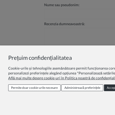
Nume sau pseudonim:
Recenzia dumneavoastră:
Prețuim confidențialitatea
Trimite
Cookie-urile și tehnologiile asemănătoare permit funcționarea corectă
personalizezi preferințele alegând opțiunea "Personalizează setările
Află mai multe despre cookie-uri în Politica noastră de confidențiali
Program de loialitate
Oferta educa
Permite doar cookie‑urile necesare
Administrează preferințele
Accep