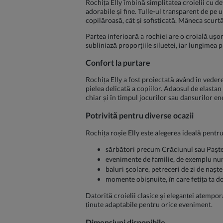
Rochița Elly îmbină simplitatea croielii cu de
adorabile și fine. Tulle-ul transparent de pe u
copilăroasă, cât și sofisticată. Mâneca scurtă
Partea inferioară a rochiei are o croială ușor
subliniază proporțiile siluetei, iar lungimea p
Confort la purtare
Rochița Elly a fost proiectată având în vede
pielea delicată a copiilor. Adaosul de elastan
chiar și în timpul jocurilor sau dansurilor en
Potrivită pentru diverse ocazii
Rochița roșie Elly este alegerea ideală pentru
sărbători precum Crăciunul sau Paște
evenimente de familie, de exemplu nunț
baluri școlare, petreceri de zi de nașter
momente obișnuite, în care fetița ta do
Datorită croielii clasice și eleganței atempora
ținute adaptabile pentru orice eveniment.
Dimensiuni disponibile