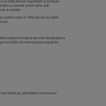
 cu un tulle delicat, împodobit cu bulinuțe
e face ca această rochie să fie atât
al al rochiței.
i confort natural. Talie discret încrețită
ocazii.
nd o textură moale și aerisită, ideală pentru
 pe corp fără să restricționeze mișcările,
fi mai sofisticați, permițând crearea unor