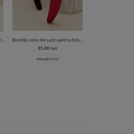
Geantă roșie pentru fetițe cu fundiță și perle
Bentiță roșie din satin pentru fetițe
35,00 Lei
Adaugă în coș