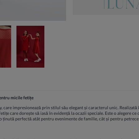
ntru micile fetițe
ly, care impresionează prin stilul său elegant și caracterul unic. Realizată
tițe care dorește să iasă în evidență la ocazii speciale. Este o alegere ce
ținută perfectă atât pentru evenimente de familie, cât și pentru petreceri