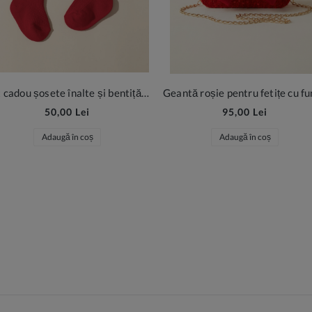
Set cadou șosete înalte și bentiță roșie din dantelă pentru fetițe
50,00 Lei
95,00 Lei
Adaugă în coș
Adaugă în coș