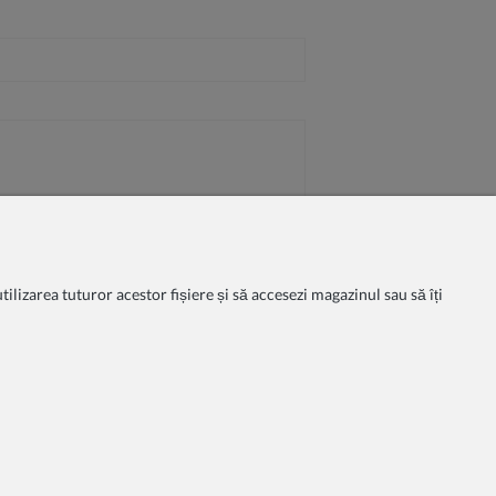
ilizarea tuturor acestor fișiere și să accesezi magazinul sau să îți
litate
Condițiile de cumpărare