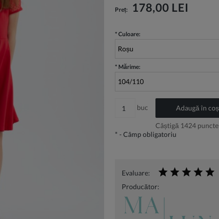
Pretul nu include eventualele costuri de
178,00 LEI
Preț:
plata
*
Culoare:
*
Mărime:
buc
Adaugă în coș
Câștigă
1424
puncte 
*
- Câmp obligatoriu
Evaluare:
Producător: