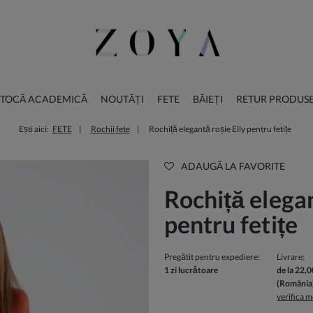
I TOCĂ ACADEMICĂ
NOUTĂȚI
FETE
BĂIEȚI
RETUR PRODUS
Ești aici:
FETE
Rochii fete
Rochiță elegantă roșie Elly pentru fetițe
ACCESORII
COLECȚIA DE CRĂCIUN
ADAUGĂ LA FAVORITE
Rochiță elegan
pentru fetițe
Pregătit pentru expediere:
Livrare:
1 zi lucrătoare
de la 22,0
(România
verifica m