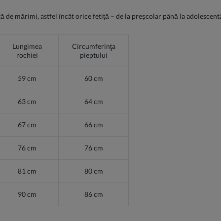
ă de mărimi, astfel încât orice fetiță – de la preșcolar până la adolescent
Lungimea
Circumferinţa
rochiei
pieptului
59 cm
60 cm
63 cm
64 cm
67 cm
66 cm
76 cm
76 cm
81 cm
80 cm
90 cm
86 cm