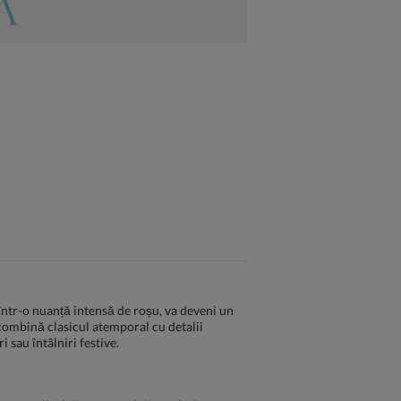
 într-o nuanță intensă de roșu, va deveni un
 combină clasicul atemporal cu detalii
 sau întâlniri festive.