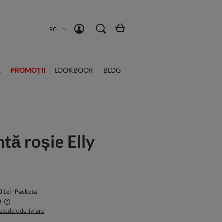
Înregistrează-te acum
Intră în cont
RO
E
PROMOȚII
LOOKBOOK
BLOG
tă roșie Elly
0 Lei
- Packeta
)
etodele de livrare