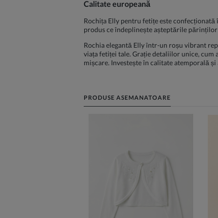
Calitate europeană
Rochița Elly pentru fetițe este confecționată 
produs ce îndeplinește așteptările părinților 
Rochia elegantă Elly într-un roșu vibrant re
viața fetiței tale. Grație detaliilor unice, cum
mișcare. Investește în calitate atemporală și 
PRODUSE ASEMANATOARE