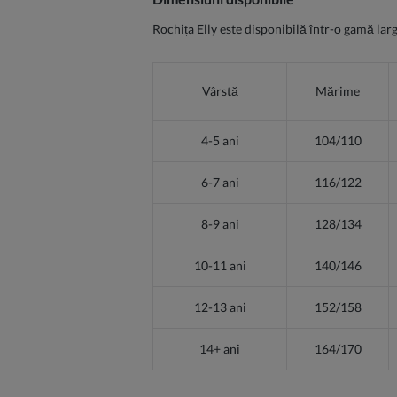
Rochița Elly este disponibilă într-o gamă larg
Vârstă
Mărime
4-5 ani
104/110
6-7 ani
116/122
8-9 ani
128/134
10-11 ani
140/146
12-13 ani
152/158
14+ ani
164/170