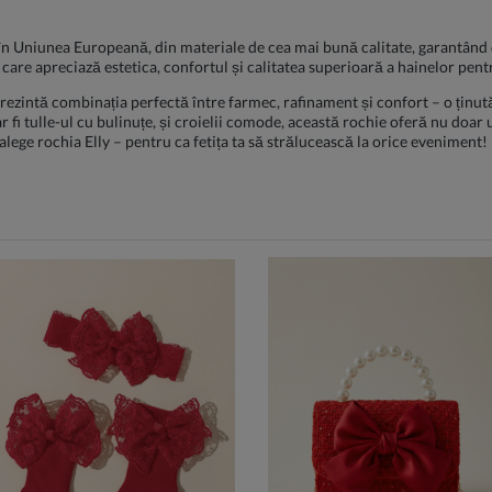
în Uniunea Europeană, din materiale de cea mai bună calitate, garantând dur
care apreciază estetica, confortul și calitatea superioară a hainelor pent
prezintă combinația perfectă între farmec, rafinament și confort – o ținu
 ar fi tulle-ul cu bulinuțe, și croielii comode, această rochie oferă nu doar 
alege rochia Elly – pentru ca fetița ta să strălucească la orice eveniment!