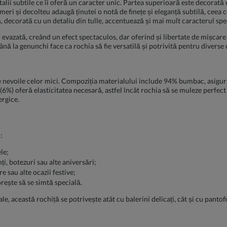
talii subtile ce îi oferă un caracter unic. Partea superioară este decorată
meri și decolteu adaugă ținutei o notă de finețe și eleganță subtilă, ceea c
, decorată cu un detaliu din tulle, accentuează și mai mult caracterul speci
 evazată, creând un efect spectaculos, dar oferind și libertate de mișcare ș
ână la genunchi face ca rochia să fie versatilă și potrivită pentru diverse 
re nevoile celor mici. Compoziția materialului include 94% bumbac, asigurâ
 (6%) oferă elasticitatea necesară, astfel încât rochia să se muleze perfect
ergice.
:
le;
i, botezuri sau alte aniversări;
e sau alte ocazii festive;
rește să se simtă specială.
le, această rochiță se potrivește atât cu balerini delicați, cât și cu panto