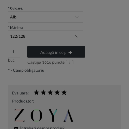
*
Culoare:
*
Mărime:
Adaugă în coș
buc
Câștigă
1616
puncte [
?
]
*
- Câmp obligatoriu
Evaluare:
Producător:
Întrebări despre produs?