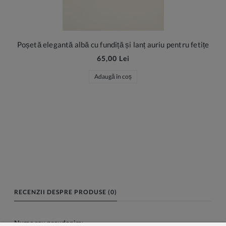
Poșetă elegantă albă cu fundiță și lanț auriu pentru fetițe
65,00 Lei
Adaugă în coș
RECENZII DESPRE PRODUSE (0)
Nume sau pseudonim: