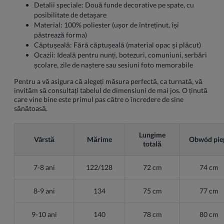
Detalii speciale: Două funde decorative pe spate, cu
posibilitate de detașare
Material: 100% poliester (ușor de întreținut, își
păstrează forma)
Căptușeală: Fără căptușeală (material opac și plăcut)
Ocazii: Ideală pentru nunți, botezuri, comuniuni, serbări
școlare, zile de naștere sau sesiuni foto memorabile
Pentru a vă asigura că alegeți măsura perfectă, ca turnată, vă
invităm să consultați tabelul de dimensiuni de mai jos. O ținută
care vine bine este primul pas către o încredere de sine
sănătoasă.
Lungime
Vârstă
Mărime
Obwód pie
totală
7-8 ani
122/128
72 cm
74 cm
8-9 ani
134
75 cm
77 cm
9-10 ani
140
78 cm
80 cm