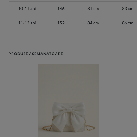
10-11 ani
146
81 cm
83 cm
11-12 ani
152
84 cm
86 cm
PRODUSE ASEMANATOARE