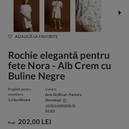
ADAUGĂ LA FAVORITE
Rochie elegantă pentru
fete Nora - Alb Crem cu
Buline Negre
Pregătit pentru
Livrare:
expediere:
de la 22,00 Lei
- Packeta
1 zi lucrătoare
(România)
verifica metodele de
Pretul nu include eventualele costuri de plata
livrare
202,00 LEI
Preț: