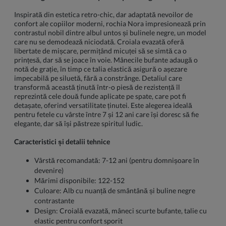
Inspirată din estetica retro-chic, dar adaptată nevoilor de
confort ale copiilor moderni, rochia Nora impresionează prin
contrastul nobil dintre albul untos și bulinele negre, un model
care nu se demodează niciodată. Croiala evazată oferă
libertate de mișcare, permițând micuței să se simtă ca o
prințesă, dar să se joace în voie. Mânecile bufante adaugă o
notă de grație, în timp ce talia elastică asigură o așezare
impecabilă pe siluetă, fără a constrânge. Detaliul care
transformă această ținută într-o piesă de rezistență îl
reprezintă cele două funde aplicate pe spate, care pot fi
detașate, oferind versatilitate ținutei. Este alegerea ideală
pentru fetele cu vârste între 7 și 12 ani care își doresc să fie
elegante, dar să își păstreze spiritul ludic.
Caracteristici și detalii tehnice
Vârstă recomandată: 7-12 ani (pentru domnișoare în
devenire)
Mărimi disponibile: 122-152
Culoare: Alb cu nuanță de smântână și buline negre
contrastante
Design: Croială evazată, mâneci scurte bufante, talie cu
elastic pentru confort sporit