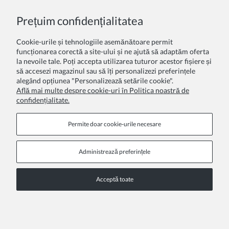
Prețuim confidențialitatea
Recenzia dumneavoastră:
Cookie-urile și tehnologiile asemănătoare permit
funcționarea corectă a site-ului și ne ajută să adaptăm oferta
la nevoile tale. Poți accepta utilizarea tuturor acestor fișiere și
să accesezi magazinul sau să îți personalizezi preferințele
alegând opțiunea "Personalizează setările cookie".
Află mai multe despre cookie-uri în Politica noastră de
confidențialitate.
Trimite
Permite doar cookie‑urile necesare
Administrează preferințele
Pagini de informare
Acceptă toate
COPYRIGHT © 2026 ZOYA GROUP
Vezi versiunea completă a site‑ului