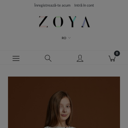
Înregistrează-te acum
Intră în cont
RO