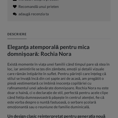
Recomandă unui prieten
adaugă recenzia ta
DESCRIERE
Eleganța atemporală pentru mica
domnișoară: Rochia Nora
Există momente în viața unei familii când timpul pare să stea în
loc, iar amintirile se țes din zâmbete, emoții și detalii vizuale
care rămân întipărite în suflet. Pentru părinții care înțeleg că
stilul se învață încă din cei șapte ani de acasă, am pregătit o
piesă vestimentară ce îmbină inocența copilăriei cu
rafinamentul unei adevărate domnișoare. Rochia Nora nu este
doar o haină, ci o declarație de stil, perfectă pentru acele clipe
când fetița dumneavoastră pășește în centrul atenției, fie că
este vorba despre o nuntă fastuoasă, o serbare școlară
emoționantă sau o reuniune de familie duminicală.
Un design clasic reinterpretat pentru generația nouă