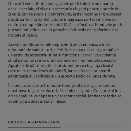
Datorită versatilității lor, agrafele pot fi folosite nu doar la
ocazii speciale, ci și ca un accesoriu elegant pentru ținutele de
zi cu zi. Sunt ușoare și confortabile, astfel încât nu îngreunează
părul, iar forma lor delicată se integrează perfect în diverse
coafuri, completându-le subtil fără a le încărca. Fundițele pot fi
purtate individual sau în pereche, în funcție de preferințele și
nevoile stilistice.
Aceste fundițe adorabile reprezintă, de asemenea, o idee
minunată de cadou – orice fetiță se va bucura cu siguranță de
un astfel de accesoriu stilat și funcțional, care îi va evidenția
stilul personal și îi va oferi încredere în momentele speciale.
Agrafele de păr din satin sunt sinonime cu eleganța clasică,
care nu se demodează niciodată, iar realizarea lor atentă
garantează durabilitate și un aspect estetic de lungă durată.
În concluzie, aceste frumoase fundițe albe pe agrafe sunt un
must-have în garderoba oricărei mici elegante. Cu ajutorul lor,
orice coafură va căpăta un caracter special, iar fiecare fetiță se
va simți ca o adevărată prințesă.
PRODUSE ASEMANATOARE