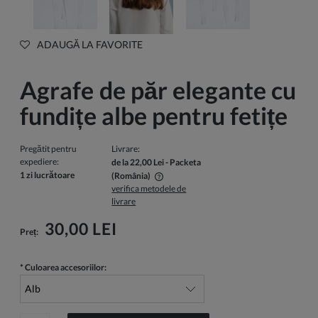
ADAUGĂ LA FAVORITE
Agrafe de păr elegante cu
fundițe albe pentru fetițe
Pregătit pentru
Livrare:
expediere:
de la 22,00 Lei
- Packeta
1 zi lucrătoare
(România)
verifica metodele de
Pretul nu include eventualele costuri de plata
livrare
30,00 LEI
Preț:
*
Culoarea accesoriilor: