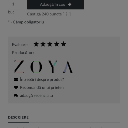
Adaugă în coș
buc
Câștigă
240
puncte [
?
]
*
- Câmp obligatoriu
Evaluare:
Producător:
Întrebări despre produs?
Recomandă unui prieten
adaugă recenzia ta
DESCRIERE