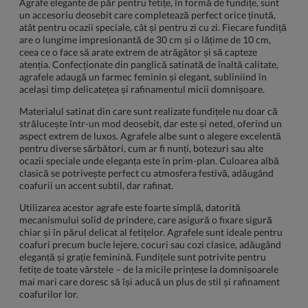
Agrafe elegante de păr pentru fetițe, în formă de fundițe, sunt
un accesoriu deosebit care completează perfect orice ținută,
atât pentru ocazii speciale, cât și pentru zi cu zi. Fiecare fundiță
are o lungime impresionantă de 30 cm și o lățime de 10 cm,
ceea ce o face să arate extrem de atrăgător și să capteze
atenția. Confecționate din panglică satinată de înaltă calitate,
agrafele adaugă un farmec feminin și elegant, subliniind în
același timp delicatețea și rafinamentul micii domnișoare.
Materialul satinat din care sunt realizate fundițele nu doar că
strălucește într-un mod deosebit, dar este și neted, oferind un
aspect extrem de luxos. Agrafele albe sunt o alegere excelentă
pentru diverse sărbători, cum ar fi nunți, botezuri sau alte
ocazii speciale unde eleganța este în prim-plan. Culoarea albă
clasică se potrivește perfect cu atmosfera festivă, adăugând
coafurii un accent subtil, dar rafinat.
Utilizarea acestor agrafe este foarte simplă, datorită
mecanismului solid de prindere, care asigură o fixare sigură
chiar și în părul delicat al fetițelor. Agrafele sunt ideale pentru
coafuri precum bucle lejere, cocuri sau cozi clasice, adăugând
eleganță și grație feminină. Fundițele sunt potrivite pentru
fetițe de toate vârstele – de la micile prințese la domnișoarele
mai mari care doresc să își aducă un plus de stil și rafinament
coafurilor lor.