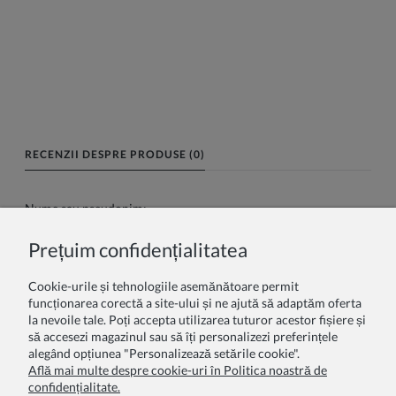
RECENZII DESPRE PRODUSE (0)
Nume sau pseudonim:
Prețuim confidențialitatea
Recenzia dumneavoastră:
Cookie-urile și tehnologiile asemănătoare permit
funcționarea corectă a site-ului și ne ajută să adaptăm oferta
la nevoile tale. Poți accepta utilizarea tuturor acestor fișiere și
să accesezi magazinul sau să îți personalizezi preferințele
alegând opțiunea "Personalizează setările cookie".
Află mai multe despre cookie-uri în Politica noastră de
confidențialitate.
Trimite