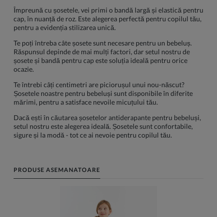
Împreună cu șosetele, vei primi o bandă largă și elastică pentru
cap, în nuanță de roz. Este alegerea perfectă pentru copilul tău,
pentru a evidenția stilizarea unică.
Te poți întreba câte șosete sunt necesare pentru un bebeluș.
Răspunsul depinde de mai mulți factori, dar setul nostru de
șosete și bandă pentru cap este soluția ideală pentru orice
ocazie.
Te întrebi câți centimetri are piciorușul unui nou-născut?
Șosetele noastre pentru bebeluși sunt disponibile în diferite
mărimi, pentru a satisface nevoile micuțului tău.
Dacă ești în căutarea șosetelor antiderapante pentru bebeluși,
setul nostru este alegerea ideală. Șosetele sunt confortabile,
sigure și la modă - tot ce ai nevoie pentru copilul tău.
PRODUSE ASEMANATOARE