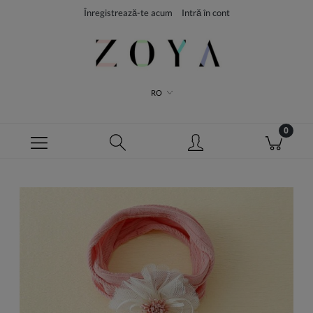
Înregistrează-te acum
Intră în cont
RO