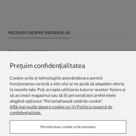
RECENZII DESPRE PRODUSE (0)
Nume sau pseudonim:
Prețuim confidențialitatea
Recenzia dumneavoastră:
Cookie-urile și tehnologiile asemănătoare permit
funcționarea corectă a site-ului și ne ajută să adaptăm oferta
la nevoile tale. Poți accepta utilizarea tuturor acestor fișiere și
să accesezi magazinul sau să îți personalizezi preferințele
alegând opțiunea "Personalizează setările cookie".
Află mai multe despre cookie-uri în Politica noastră de
confidențialitate.
Trimite
Permite doar cookie‑urile necesare