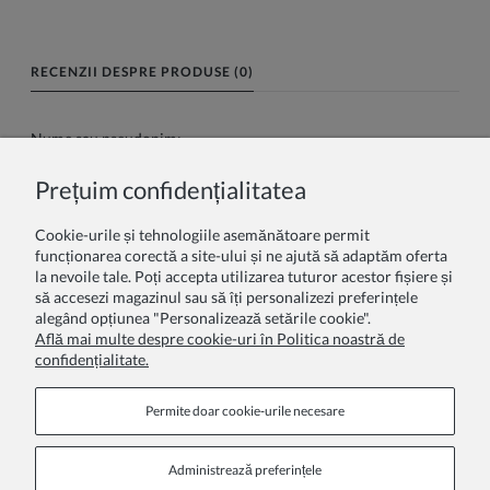
RECENZII DESPRE PRODUSE (0)
Nume sau pseudonim:
Prețuim confidențialitatea
Recenzia dumneavoastră:
Cookie-urile și tehnologiile asemănătoare permit
funcționarea corectă a site-ului și ne ajută să adaptăm oferta
la nevoile tale. Poți accepta utilizarea tuturor acestor fișiere și
să accesezi magazinul sau să îți personalizezi preferințele
alegând opțiunea "Personalizează setările cookie".
Află mai multe despre cookie-uri în Politica noastră de
confidențialitate.
Trimite
Permite doar cookie‑urile necesare
Administrează preferințele