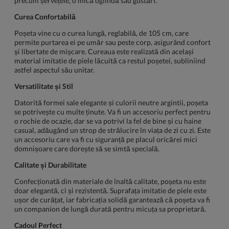
precum șervețele, o mică oglindă sau gustări.
Curea Confortabilă
Poșeta vine cu o curea lungă, reglabilă, de 105 cm, care
permite purtarea ei pe umăr sau peste corp, asigurând confort
și libertate de mișcare. Cureaua este realizată din același
material imitatie de piele lăcuită ca restul poșetei, subliniind
astfel aspectul său unitar.
Versatilitate și Stil
Datorită formei sale elegante și culorii neutre argintii, poșeta
se potrivește cu multe ținute. Va fi un accesoriu perfect pentru
o rochie de ocazie, dar se va potrivi la fel de bine și cu haine
casual, adăugând un strop de strălucire în viața de zi cu zi. Este
un accesoriu care va fi cu siguranță pe placul oricărei mici
domnișoare care dorește să se simtă specială.
Calitate și Durabilitate
Confecționată din materiale de înaltă calitate, poșeta nu este
doar elegantă, ci și rezistentă. Suprafața imitatie de piele este
ușor de curățat, iar fabricația solidă garantează că poșeta va fi
un companion de lungă durată pentru micuța sa proprietară.
Cadoul Perfect