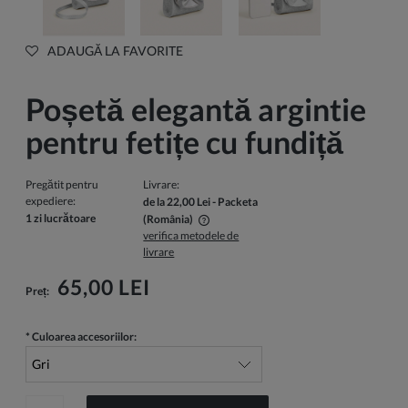
ADAUGĂ LA FAVORITE
Poșetă elegantă argintie
pentru fetițe cu fundiță
Pregătit pentru
Livrare:
expediere:
de la 22,00 Lei
- Packeta
1 zi lucrătoare
(România)
verifica metodele de
Pretul nu include eventualele costuri de plata
livrare
65,00 LEI
Preț:
*
Culoarea accesoriilor: