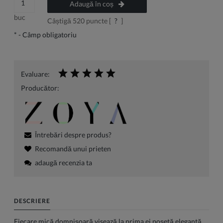
Adaugă în coș
buc
Câștigă
520
puncte [
?
]
*
- Câmp obligatoriu
Evaluare:
Producător:
Întrebări despre produs?
Recomandă unui prieten
adaugă recenzia ta
DESCRIERE
Fiecare mică domnișoară visează la prima ei poșetă elegantă,