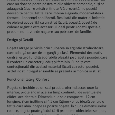
care nu doar să poată păstra micile obiecte personale, ci și să
adauge strălucire oricărei ținute. Vă prezentăm o poșetă
deosebită pentru fetițe, care îmbină eleganța, modernitatea și
farmecul inocenței copilărești. Realizată din material imitatie
de piele și acoperită cu un strat lăcuit, această poșetă de
culoare argintie este accesoriul ideal pentru ocazii speciale,
precum nunți, zile de naștere sau petreceri de familie.
Design și Detalii
Poșeta atrage privirile prin culoarea sa argintie strălucitoare,
care adaugă un aer de eleganță și clasă. Elementul decorativ
central este o fundiță adorabilă plasată pe clapeta poșetei, care
îi conferă un caracter jucăuș și feminin. Fundița este
confecționată din același material lăcuit ca restul poșetei,
astfel încât întregul ansamblu se prezintă armonios și stilat.
Funcționalitate și Confort
Poșeta se închide cu un scai practic, oferind acces ușor la
interior, protejând în același timp conținutul de eventualele
căderi accidentale. Dimensiunile sale compacte - 12 cm
lungime, 9 cm înălțime și 4,5 cm lățime - o fac ideală pentru o
fetiță care abia începe să poarte poșete. În ciuda dimensiunilor
reduse, poșeta poate găzdui fără probleme obiectele esențiale,