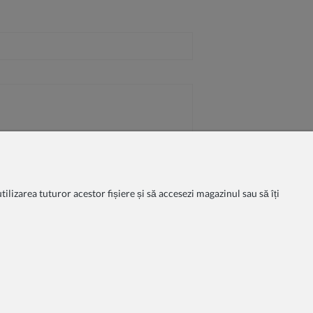
ilizarea tuturor acestor fișiere și să accesezi magazinul sau să îți
litate
Condițiile de cumpărare