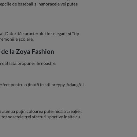
șepcile de baseball și hanoracele vei putea
ve. Datorită caracterului lor elegant și "tip
eremoniile școlare.
i de la Zoya Fashion
ă da! Iată propunerile noastre.
perfect pentru o ținută în stil preppy. Adaugă-i
 a atenua puțin culoarea puternică a creației,
ot șosetele trei sferturi sportive înalte cu