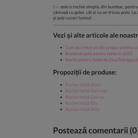
Eve
este o rochie simplă, din bumbac, pentru f
cămașă cu guler, cât și cu un tricou polo. La 
și poți cuceri lumea!
Vezi și alte articole ale noast
Cum să creezi un stil preppy pentru co
Rochii de gală pentru fetițe în 2025
Rochii pentru fetițe de Ziua Îndrăgost
Propoziții de produse:
Rochie fetiță Silvia
Rochie fetiță Nel roșu
Rochie fetiță Eve roz
Rochie fetiță Elly
Rochie fetiță Mila
Postează comentarii (0