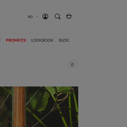
Înregistrează-te acum
Intră în cont
RO
E
PROMOȚII
LOOKBOOK
BLOG
0