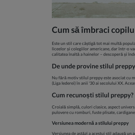
Cum să îmbraci copilul
Este un stil care câștigă tot mai multă popul
liceelor și colegiilor americane, dar într-o v
calitatea înaltă a hainelor – descoperă și înd
De unde provine stilul prepp
Nu fără motiv stilul preppy este asociat cu 
(Liga Iederei) în anii '30 ai secolului XX. Ace
Cum recunoști stilul preppy?
Croială simplă, culori clasice, aspect univers
pulovere cu romburi, fuste plisate, cardigane, 
Versiunea modernă a stilului preppy
Versiunea de astăzi a acestui stil adaugă un a