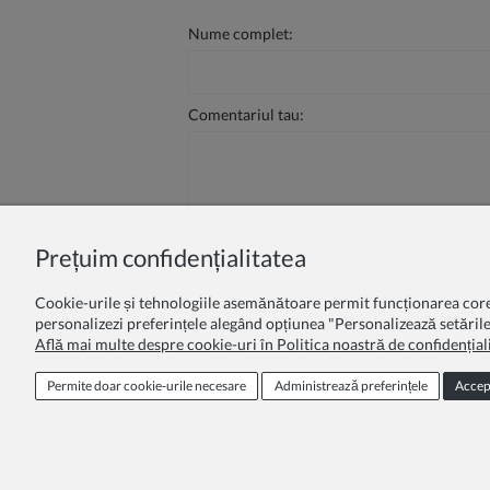
Nume complet:
Comentariul tau:
Prețuim confidențialitatea
Trimite
Cookie-urile și tehnologiile asemănătoare permit funcționarea corectă
personalizezi preferințele alegând opțiunea "Personalizează setările
Află mai multe despre cookie-uri în Politica noastră de confidențiali
Program de loialitate
Oferta educa
Permite doar cookie‑urile necesare
Administrează preferințele
Accep