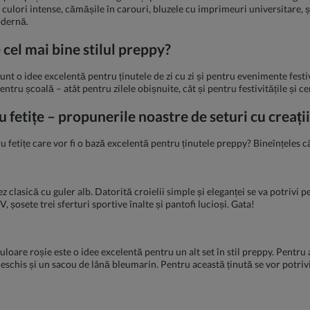
n culori intense, cămășile în carouri, bluzele cu imprimeuri universitare, 
odernă.
 cel mai bine stilul preppy?
sunt o idee excelentă pentru ținutele de zi cu zi și pentru evenimente festi
tru școală – atât pentru zilele obișnuite, cât și pentru festivitățile și c
ru fetițe – propunerile noastre de seturi cu creați
u fetițe care vor fi o bază excelentă pentru ținutele preppy? Bineînțeles c
ez clasică cu guler alb. Datorită croielii simple și eleganței se va potrivi 
 șosete trei sferturi sportive înalte și pantofi lucioși. Gata!
culoare roșie este o idee excelentă pentru un alt set în stil preppy. Pentru
schis și un sacou de lână bleumarin. Pentru această ținută se vor potrivi t