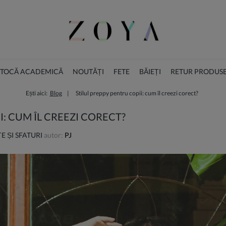
I TOCĂ ACADEMICĂ
NOUTĂȚI
FETE
BĂIEȚI
RETUR PRODUS
Ești aici:
Blog
Stilul preppy pentru copii: cum îl creezi corect?
ACCESORII
COLECȚIA DE CRĂCIUN
I: CUM ÎL CREEZI CORECT?
E ȘI SFATURI
autor:
PJ