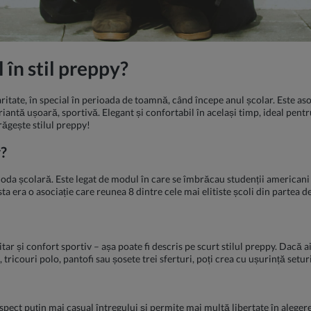
 în stil preppy?
aritate, în special în perioada de toamnă, când începe anul școlar. Este as
ariantă ușoară, sportivă. Elegant și confortabil în același timp, ideal pent
răgește stilul preppy!
y?
moda școlară. Este legat de modul în care se îmbrăcau studenții americani
asta era o asociație care reunea 8 dintre cele mai elitiste școli din partea 
itar și confort sportiv – așa poate fi descris pe scurt stilul preppy. Dacă a
tricouri polo, pantofi sau șosete trei sferturi, poți crea cu ușurință seturi
spect puțin mai casual întregului și permite mai multă libertate în aleger