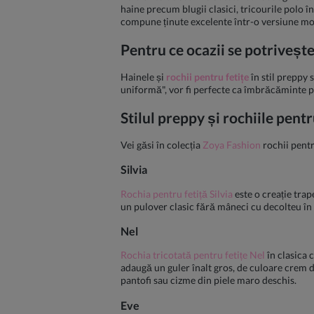
haine precum blugii clasici, tricourile polo î
compune ținute excelente într-o versiune m
Pentru ce ocazii se potrivește
Hainele și
rochii pentru fetițe
în stil preppy 
uniformă", vor fi perfecte ca îmbrăcăminte pen
Stilul preppy și rochiile pent
Vei găsi în colecția
Zoya Fashion
rochii pentr
Silvia
Rochia pentru fetiță Silvia
este o creație trap
un pulover clasic fără mâneci cu decolteu în V,
Nel
Rochia tricotată pentru fetițe Nel
în clasica 
adaugă un guler înalt gros, de culoare crem de
pantofi sau cizme din piele maro deschis.
Eve