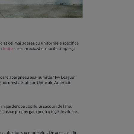
ociat cel mai adesea cu uniformele specifice
ru
fetițe
care apreciază croiurile simple și
 care aparțineau așa-numitei "Ivy League"
de nord-est a Statelor Unite ale Americii.
i în garderoba copilului sacouri de lână,
 clasice preppy gata pentru ieșirile zilnice.
ea culorilor sau modelelor. De aceea, și din