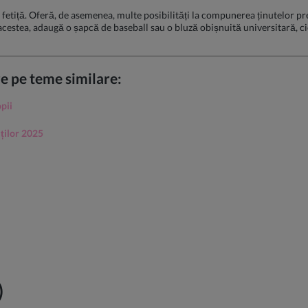
etiță. Oferă, de asemenea, multe posibilități la compunerea ținutelor prep
acestea, adaugă o șapcă de baseball sau o bluză obișnuită universitară, cior
re pe teme similare:
pii
iților 2025
)