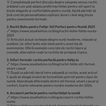
💡 Completează perfect discuția despre salopete versus rochii,
arătând cum poți adapta preferința fetiței pentru stil sport la
ținute elegante și confortabile pentru nuntă. Ajută părinții să
țină cont de personalitatea copilului atunci când aleg ținuta
pentru evenimente formale.
2. Rochii Boho pentru Fetițe: Stil Perfect pentru Nuntă 2025
🔗
https://www.zoyafashion.ro/blog/rochii-boho-fetite-nunta-
2025
💡 Articolul actual vorbește despre nunți moderne, relaxate și
outdoor, iar stilul boho este ideal pentru acest tip de
evenimente. Oferă exemple concrete de rochii lejere și
comode, alternative reale la rochiile de prințesă clasice.
3. Stiluri formale: rochia perfectă pentru fetița ta
🔗
https://www.zoyafashion.ro/blog/rochii-fetite-stil-formal-
smart-casual
💡 După ce părinții decid între salopetă și rochie, acest articol
îi ajută să aleagă nivelul de formalitate potrivit pentru tipul de
nuntă. Abordează diferențele dintre stil formal, smart-casual și
confort, foarte relevante pentru nunțile moderne din 2026.
4. Accesorii perfecte pentru rochia fetiței la nuntă
🔗
https://www.zoyafashion.ro/blog/accesorii-rochie-fetita-
nunta
💡 Este un follow-up natural după alegerea ținutei (salopetă sau