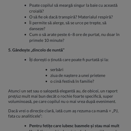
Poate copilul să meargă singur la baie cu această
croială?
O să fie ok dacă transpiră? Materialul respiră?
Îi permite să alerge, să se urce pe trepte, să
danseze?
Cum o să arate peste 6–8 ore de purtat, nu doar în
primele 10 minute?
5. Gândește „dincolo de nuntă”
Îți dorești o ținută care poate fi purtată și la:
serbări
ziua de naștere a unei prietene
o cină festivă în familie?
Atunci un set sau o salopetă elegantă au, de obicei, un raport
preț/uz mult mai bun decât o rochie foarte specifică, super
voluminoasă, pe care copilul nu o mai vrea după eveniment.
Dacă vrei o direcție clară, iată cum aș rezuma ca mamă + „PJ,
fata cu analiticele”:
Pentru fetițe care iubesc basmele și stau mai mult