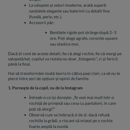
La salopete și seturi moderne, arată superb
sandalele elegante sau balerinii cu detalii fine
(fundă, perle, etc.).
Accesorii păr:
Bentițele rigide pot strânge după 2–3
ore. Poți alege agrafe, coronițe ușoare
sau elastice moi.
Dacă ții cont de aceste detalii, fie că alegi rochie, fie că mergi pe
salopetă/set, copilul va rezista nu doar „fotogenic”, ci și fericit
până la final.
Hai să transformăm toată teoria în câțiva pași clari, ca să nu te
pierzi între zeci de opțiuni și opinii de familie.
1. Pornește de la copil, nu de la Instagram
Întreab-o ce își dorește: „Te vezi mai mult într-o
rochiță de prințesă sau ceva cu pantaloni, în care
poți să alergi?”
Observă cum se îmbracă zi de zi: dacă refuză
rochiile la grădi, e riscant să mizezi pe o rochie
foarte amplă la nuntă.