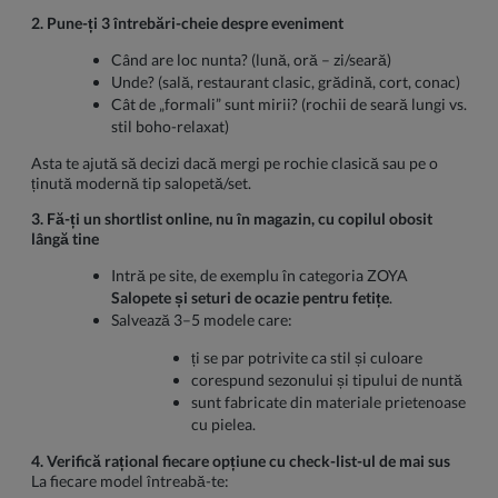
2. Pune-ți 3 întrebări-cheie despre eveniment
Când are loc nunta? (lună, oră – zi/seară)
Unde? (sală, restaurant clasic, grădină, cort, conac)
Cât de „formali” sunt mirii? (rochii de seară lungi vs.
stil boho-relaxat)
Asta te ajută să decizi dacă mergi pe rochie clasică sau pe o
ținută modernă tip salopetă/set.
3. Fă-ți un shortlist online, nu în magazin, cu copilul obosit
lângă tine
Intră pe site, de exemplu în categoria ZOYA
Salopete și seturi de ocazie pentru fetițe
.
Salvează 3–5 modele care:
ți se par potrivite ca stil și culoare
corespund sezonului și tipului de nuntă
sunt fabricate din materiale prietenoase
cu pielea.
4. Verifică rațional fiecare opțiune cu check-list-ul de mai sus
La fiecare model întreabă-te: