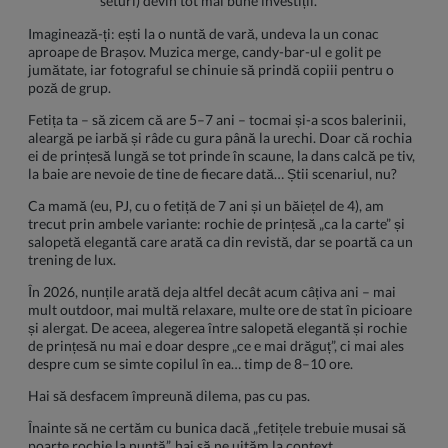
seturi) devin tot mai bune investiții.
Imaginează-ți: ești la o nuntă de vară, undeva la un conac
aproape de Brașov. Muzica merge, candy-bar-ul e golit pe
jumătate, iar fotograful se chinuie să prindă copiii pentru o
poză de grup.
Fetița ta – să zicem că are 5–7 ani – tocmai și-a scos balerinii,
aleargă pe iarbă și râde cu gura până la urechi. Doar că rochia
ei de prințesă lungă se tot prinde în scaune, la dans calcă pe tiv,
la baie are nevoie de tine de fiecare dată… Știi scenariul, nu?
Ca mamă (eu, PJ, cu o fetiță de 7 ani și un băiețel de 4), am
trecut prin ambele variante: rochie de prințesă „ca la carte” și
salopetă elegantă care arată ca din revistă, dar se poartă ca un
trening de lux.
În 2026, nunțile arată deja altfel decât acum câțiva ani – mai
mult outdoor, mai multă relaxare, multe ore de stat în picioare
și alergat. De aceea, alegerea între salopetă elegantă și rochie
de prințesă nu mai e doar despre „ce e mai drăguț”, ci mai ales
despre cum se simte copilul în ea… timp de 8–10 ore.
Hai să desfacem împreună dilema, pas cu pas.
Înainte să ne certăm cu bunica dacă „fetițele trebuie musai să
poarte rochie la nuntă”, hai să ne uităm la context.