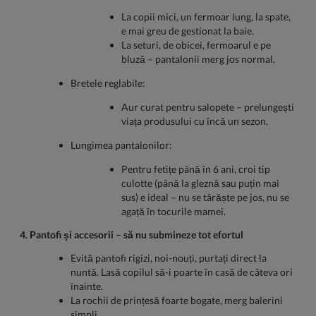
La copii mici, un fermoar lung, la spate,
e mai greu de gestionat la baie.
La seturi, de obicei, fermoarul e pe
bluză – pantalonii merg jos normal.
Bretele reglabile:
Aur curat pentru salopete – prelungești
viața produsului cu încă un sezon.
Lungimea pantalonilor:
Pentru fetițe până în 6 ani, croi tip
culotte (până la gleznă sau puțin mai
sus) e ideal – nu se târăște pe jos, nu se
agață în tocurile mamei.
4. Pantofi și accesorii – să nu submineze tot efortul
Evită pantofi rigizi, noi-nouți, purtați direct la
nuntă. Lasă copilul să-i poarte în casă de câteva ori
înainte.
La rochii de prințesă foarte bogate, merg balerini
simpli.