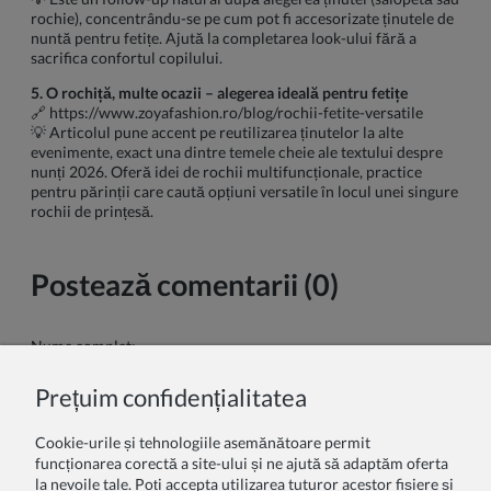
rochie), concentrându-se pe cum pot fi accesorizate ținutele de
nuntă pentru fetițe. Ajută la completarea look-ului fără a
sacrifica confortul copilului.
5. O rochiță, multe ocazii – alegerea ideală pentru fetițe
🔗
https://www.zoyafashion.ro/blog/rochii-fetite-versatile
💡 Articolul pune accent pe reutilizarea ținutelor la alte
evenimente, exact una dintre temele cheie ale textului despre
nunți 2026. Oferă idei de rochii multifuncționale, practice
pentru părinții care caută opțiuni versatile în locul unei singure
rochii de prințesă.
Postează comentarii (0)
Nume complet:
Prețuim confidențialitatea
Comentariul tau:
Cookie-urile și tehnologiile asemănătoare permit
funcționarea corectă a site-ului și ne ajută să adaptăm oferta
la nevoile tale. Poți accepta utilizarea tuturor acestor fișiere și