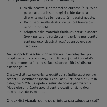
Verile noastre sunt tot mai călduroase. În 2026 ne
putem aștepta la seri lungi și calde, dar și la
diferențe mari de temperatură între zi și noapte.
Rochiile cu multe straturi de tull pot ține cald –
uneori prea cald.
Salopetele din materiale fluide sau seturile ușoare
(top + pantaloni/ fustă) permit aerisire mai bună și
sunt mai ușor de „stratificat” cu un bolero sau
cardigan.
Aici
salopetele și seturile de ocazie
au un avantaj clar: pot fi
adaptate cu un sacou ușor, un cardigan, o jachetă tricotată
pentru momentul în care se face răcoare – fără să distrugi
estetica ținutei.
Dacă vrei să vezi ce variante există deja gândite exact pentru
scenariul „eveniment special + copil activ”, aruncă o privire în
categoria ZOYA:
Salopete și seturi de ocazie pentru fetițe
.
Modelele sunt făcute special pentru ocazii lungi, nu doar
pentru poze de 10 minute.
Check-list vizual: rochie de prințesă sau salopetă / set?