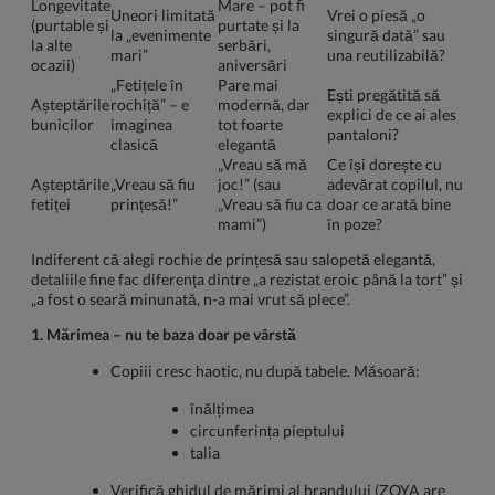
Longevitate
Mare – pot fi
Uneori limitată
Vrei o piesă „o
(purtable și
purtate și la
la „evenimente
singură dată” sau
la alte
serbări,
mari”
una reutilizabilă?
ocazii)
aniversări
„Fetițele în
Pare mai
Ești pregătită să
Așteptările
rochiță” – e
modernă, dar
explici de ce ai ales
bunicilor
imaginea
tot foarte
pantaloni?
clasică
elegantă
„Vreau să mă
Ce își dorește cu
Așteptările
„Vreau să fiu
joc!” (sau
adevărat copilul, nu
fetiței
prințesă!”
„Vreau să fiu ca
doar ce arată bine
mami”)
în poze?
Indiferent că alegi rochie de prințesă sau salopetă elegantă,
detaliile fine fac diferența dintre „a rezistat eroic până la tort” și
„a fost o seară minunată, n-a mai vrut să plece”.
1. Mărimea – nu te baza doar pe vârstă
Copiii cresc haotic, nu după tabele. Măsoară:
înălțimea
circunferința pieptului
talia
Verifică ghidul de mărimi al brandului (ZOYA are