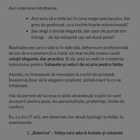
Aici intervine întrebarea:
Are sens să o îmbraci în ceva mega spectaculos, dar
greu de gestionat, ca o rochie foarte voluminoasă?
Sau alegi o ținută elegantă, dar ușor de purtat ore
întregi – de tip salopetă sau set două piese?
Realitatea pe care o văd și în date (da, deformare profesională
de om de e-commerce) e clară: tot mai multe mame caută
soluții elegante, dar practice
. Și da, asta se vede în creșterea
interesului pentru
Salopete și seturi de ocazie pentru fetițe
.
Atenție, nu înseamnă să renunțăm la rochii de prințesă.
Înseamnă doar să le alegem conștient, știind exact la ce ne
înhămăm.
Hai să pornim de la ceva ce știm amândouă: copiii nu sunt
accesorii pentru poze. Au personalitate, preferințe, limite de
confort.
Eu, cu Iris (7 ani), am observat clar două tipologii la fetițe, la
evenimente:
„Balerina” – fetița care adoră fustele și volanele