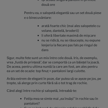
două ore
Pentru ea, o salopetă elegantă sau un set două piese
e o binecuvântare:
arată foarte chic (mai ales salopetele cu
volane, dantelă, broderii)
îi oferă libertate maximă de mișcare
nu se ridică, nu se răsucește, nu expune
lenjeria la fiecare pas fals pe ringul de
dans
Sigur, multe fete sunt un mix între cele două. Iris, de exemplu,
vrea „fustă de prințesă”, dar se comportă ca un băiețel la joacă.
De aceea, pentru ultima nuntă la care am fost, am ales pentru
ea un set de ocazie: top finuț + pantaloni largi culotte.
Arăta extrem de elegant în poze, dar putea să se așeze pe jos, pe
trepte, să alerge prin curte fără să o tot trag de rochie.
Când alegi între rochie și salopetă, întreabă-te:
Fetița mea se simte mai „ea însăși” în rochie sau în
pantaloni?