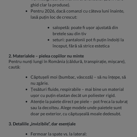
ghid clar la produse).
Pentru 2026, dacă comanzi cu câteva luni înainte,
lasă puțin loc de crescut:
salopetă: poate fi ușor ajustată din
bretele sau din tiv
seturi: pantalonii pot fi puțin îndoiți la
început, fără să strice estetica
2. Materialele – pielea copiilor nu minte
Pentru nunți lungi în România (căldură, transpirație, mișcare),
caută:
Căptușeli moi (bumbac, vâscoză) – să nu înțepe, să
nu zgârie.
Țesături fluide, respirabile – mai bine un material
ușor cu puțin elastan decât un poliester rigid.
Atenție la paiete direct pe piele – pot freca la subraț
sau la decolteu. Alege modele unde paietele sunt
doar pe exterior, cu căptușeală moale dedesubt.
3. Detaliile „invizibile”, dar esențiale
Fermoar la spate vs. la lateral: