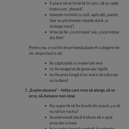
Îi place să se învârtă în cerc, să-și vadă
fusta cum „zboară”
Iubește rochiile cu tull, aplicații, paiete
(dar se plictisește repede dacă „o
strânge ceva”)
Vrea să fie „ca mireasa” sau „ca prințesa
din film”
Pentru ea, o rochie de prințesă poate fi o alegere de
vis. Important e să:
fie căptușită cu materiale moi
nu fie exagerat de grea sau rigidă
nu fie prea lungă (risc mare să calce pe
ea la dans)
„Exploratoarea” – fetița care vrea să alerge, să se
urce, să danseze non-stop
Nu suportă să fie ținută din joacă „ca să
nu strice rochia”
Se enervează dacă trebuie să o ajuți
prea des la baie
Își scoate singură pantofii în primele