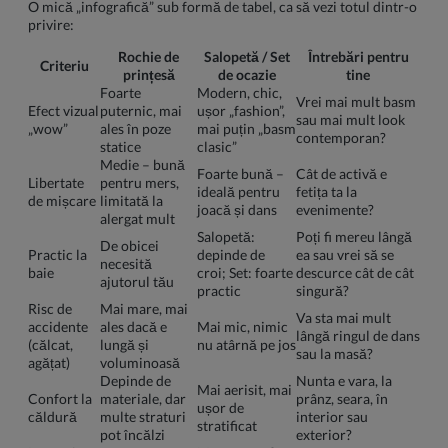
O mică „infografică” sub formă de tabel, ca să vezi totul dintr-o
privire:
Rochie de
Salopetă / Set
Întrebări pentru
Criteriu
prințesă
de ocazie
tine
Foarte
Modern, chic,
Vrei mai mult basm
Efect vizual
puternic, mai
ușor „fashion”,
sau mai mult look
„wow”
ales în poze
mai puțin „basm
contemporan?
statice
clasic”
Medie – bună
Foarte bună –
Cât de activă e
Libertate
pentru mers,
ideală pentru
fetița ta la
de mișcare
limitată la
joacă și dans
evenimente?
alergat mult
Salopetă:
Poți fi mereu lângă
De obicei
Practic la
depinde de
ea sau vrei să se
necesită
baie
croi; Set: foarte
descurce cât de cât
ajutorul tău
practic
singură?
Risc de
Mai mare, mai
Va sta mai mult
accidente
ales dacă e
Mai mic, nimic
lângă ringul de dans
(călcat,
lungă și
nu atârnă pe jos
sau la masă?
agățat)
voluminoasă
Depinde de
Nunta e vara, la
Mai aerisit, mai
Confort la
materiale, dar
prânz, seara, în
ușor de
căldură
multe straturi
interior sau
stratificat
pot încălzi
exterior?