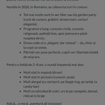
Nunțile în 2026, în România, au câteva lucruri în comun:
Tot mai multe sunt în aer liber sau tip garden party
(curți de conace, grădini, terase mari, corturi
elegante).
Programul e lung: cununie civilă, cununie
religioasă, ședință foto, apoi petrecere până
noaptea târziu.
Dress code-ul e „elegant, dar relaxat” – da, chiar și
la copii se simte.
Părinții vor poze perfecte, copiii vor libertate totală
de mișcare.
Pentru o fetiță de 3–8 ani, o nuntă înseamnă mai ales:
Mult stat în mașină (drum)
Mult stat în picioare (cununii, poze)
Mult alergat (cu verișorii, pe lângă ring, pe iarbă, la
candy-bar)
Mult urcat/coborât scări, urcat pe canapele, dansat,
ridicat în brațe
Adică… o mică „aventură all inclusive”.