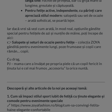
lângă tine:
rochie de prințesă, dar cu grijă mare la
lungime, greutate și căptușeală.
Pentru fetițe active, independente, cu părinți care
apreciază stilul modern:
salopetă sau set de ocazie
– arată sofisticat, se poartă lejer.
Iar dacă vrei să vezi cum arată, în mod real, opțiunile gândite
special pentru fetițele de azi și nunțile de mâine, poți începe de
aici:
👉
Salopete și seturi de ocazie pentru fetițe
– colecția ZOYA
gândită pentru evenimente lungi, poze frumoase și copii care
rămân… copii.
Cu drag,
PJ – mama care a învățat pe propria piele că un copil fericit în
ținuta lui e cel mai frumos „accesoriu” la orice nuntă.
Descoperă și alte articole de la noi pe aceeași temă:
1. Cum să împaci stilul sport iubit de fetiță cu ținute elegante și
comode pentru evenimente speciale
🔗
https://www.zoyafashion.ro/blog/cum-sa-convingi-fetita-
haine-elegante-confortabile