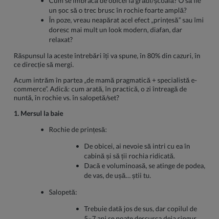
Cum se îmbracă de obicei la grădi/școală? O să fie
un șoc să o trec brusc în rochie foarte amplă?
În poze, vreau neapărat acel efect „prințesă” sau îmi
doresc mai mult un look modern, diafan, dar
relaxat?
Răspunsul la aceste întrebări îți va spune, în 80% din cazuri, în
ce direcție să mergi.
Acum intrăm în partea „de mamă pragmatică + specialistă e-
commerce”. Adică: cum arată, în practică, o zi întreagă de
nuntă, în rochie vs. în salopetă/set?
1. Mersul la baie
Rochie de prințesă:
De obicei, ai nevoie să intri cu ea în
cabină și să ții rochia ridicată.
Dacă e voluminoasă, se atinge de podea,
de vas, de ușă… știi tu.
Salopetă:
Trebuie dată jos de sus, dar copilul de
5–7 ani se poate descurca deja singur,