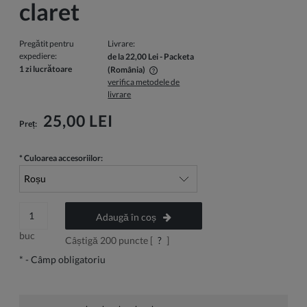
claret
Pregătit pentru
Livrare:
expediere:
de la 22,00 Lei
- Packeta
1 zi lucrătoare
(România)
verifica metodele de
Pretul nu include eventualele costuri de plata
livrare
25,00 LEI
Preț:
*
Culoarea accesoriilor:
Adaugă în coș
buc
Câștigă
200
puncte [
?
]
*
- Câmp obligatoriu