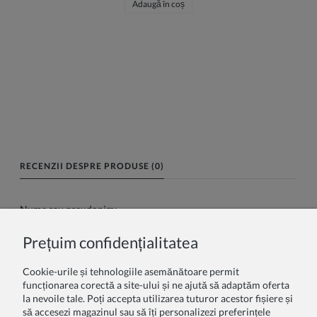
Adaugă în coș
RECENZII DESPRE PRODUSE (0)
Nume sau pseudonim:
Prețuim confidențialitatea
Recenzia dumneavoastră:
Cookie-urile și tehnologiile asemănătoare permit
funcționarea corectă a site-ului și ne ajută să adaptăm oferta
la nevoile tale. Poți accepta utilizarea tuturor acestor fișiere și
să accesezi magazinul sau să îți personalizezi preferințele