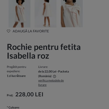
ADAUGĂ LA FAVORITE
Rochie pentru fetita
Isabella roz
Pregătit pentru
Livrare:
expediere:
de la 22,00 Lei
- Packeta
1 zi lucrătoare
(România)
verifica metodele de
Pretul nu include eventualele costuri de plata
livrare
228,00 LEI
Preț:
*
Culoare: