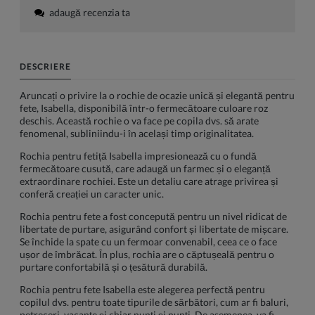
adaugă recenzia ta
DESCRIERE
Aruncați o privire la o rochie de ocazie unică și elegantă pentru
fete, Isabella, disponibilă într-o fermecătoare culoare roz
deschis. Această rochie o va face pe copila dvs. să arate
fenomenal, subliniindu-i în același timp originalitatea.
Rochia pentru fetiță Isabella impresionează cu o fundă
fermecătoare cusută, care adaugă un farmec și o eleganță
extraordinare rochiei. Este un detaliu care atrage privirea și
conferă creației un caracter unic.
Rochia pentru fete a fost concepută pentru un nivel ridicat de
libertate de purtare, asigurând confort și libertate de mișcare.
Se închide la spate cu un fermoar convenabil, ceea ce o face
ușor de îmbrăcat. În plus, rochia are o căptușeală pentru o
purtare confortabilă și o țesătură durabilă.
Rochia pentru fete Isabella este alegerea perfectă pentru
copilul dvs. pentru toate tipurile de sărbători, cum ar fi baluri,
petreceri, vacanțe și chiar nunți și nunți. De asemenea, va fi