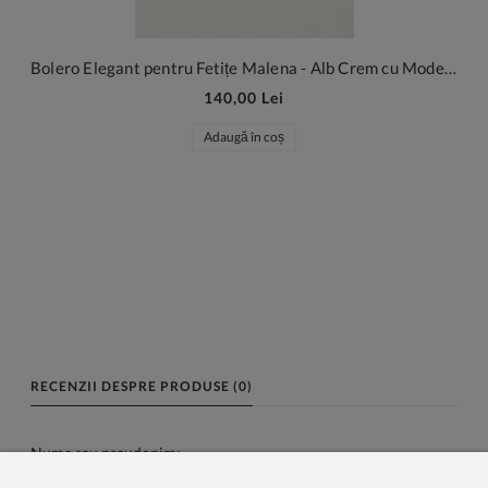
Bolero Elegant pentru Fetițe Malena - Alb Crem cu Model Floral
140,00 Lei
Adaugă în coș
RECENZII DESPRE PRODUSE (0)
Nume sau pseudonim: