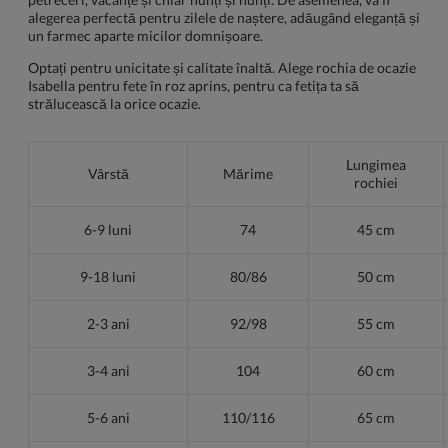
alegerea perfectă pentru zilele de naștere, adăugând eleganță și
un farmec aparte micilor domnișoare.
Optați pentru unicitate și calitate înaltă. Alege rochia de ocazie
Isabella pentru fete în roz aprins, pentru ca fetița ta să
strălucească la orice ocazie.
Lungimea
Vârstă
Mărime
rochiei
6-9 luni
74
45 cm
9-18 luni
80/86
50 cm
2-3 ani
92/98
55 cm
3-4 ani
104
60 cm
5-6 ani
110/116
65 cm