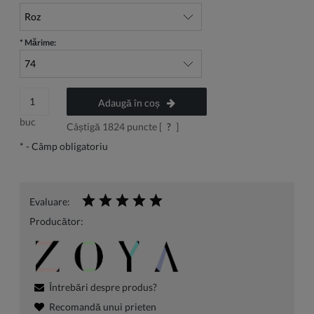
*
Mărime:
Adaugă în coș
buc
Câștigă
1824
puncte [
?
]
*
- Câmp obligatoriu
Evaluare:
Producător:
Întrebări despre produs?
Recomandă unui prieten