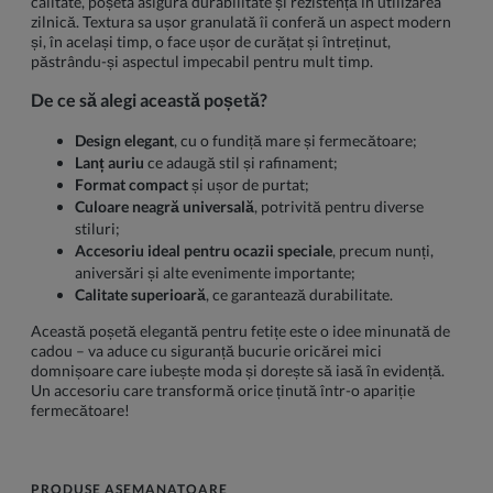
calitate, poșeta asigură durabilitate și rezistență în utilizarea
zilnică. Textura sa ușor granulată îi conferă un aspect modern
și, în același timp, o face ușor de curățat și întreținut,
păstrându-și aspectul impecabil pentru mult timp.
De ce să alegi această poșetă?
Design elegant
, cu o fundiță mare și fermecătoare;
Lanț auriu
ce adaugă stil și rafinament;
Format compact
și ușor de purtat;
Culoare neagră universală
, potrivită pentru diverse
stiluri;
Accesoriu ideal pentru ocazii speciale
, precum nunți,
aniversări și alte evenimente importante;
Calitate superioară
, ce garantează durabilitate.
Această poșetă elegantă pentru fetițe este o idee minunată de
cadou – va aduce cu siguranță bucurie oricărei mici
domnișoare care iubește moda și dorește să iasă în evidență.
Un accesoriu care transformă orice ținută într-o apariție
fermecătoare!
PRODUSE ASEMANATOARE