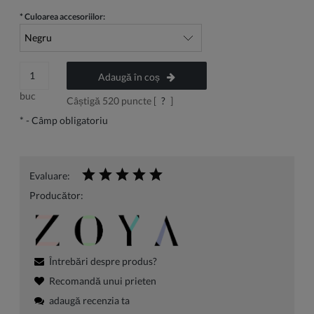
*
Culoarea accesoriilor:
Adaugă în coș
buc
Câștigă
520
puncte [
?
]
*
- Câmp obligatoriu
Evaluare:
Producător:
Întrebări despre produs?
Recomandă unui prieten
adaugă recenzia ta