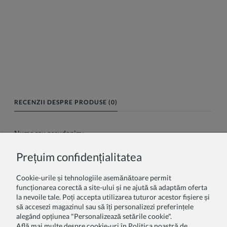
RECENZII DESPRE PRODUSE (0)
Nume sau pseudonim:
Prețuim confidențialitatea
Recenzia dumneavoastră:
Cookie-urile și tehnologiile asemănătoare permit
funcționarea corectă a site-ului și ne ajută să adaptăm oferta
la nevoile tale. Poți accepta utilizarea tuturor acestor fișiere și
să accesezi magazinul sau să îți personalizezi preferințele
alegând opțiunea "Personalizează setările cookie".
Află mai multe despre cookie-uri în Politica noastră de