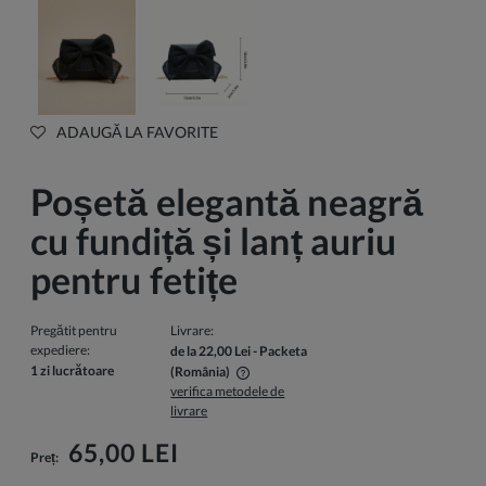
ADAUGĂ LA FAVORITE
Poșetă elegantă neagră
cu fundiță și lanț auriu
pentru fetițe
Pregătit pentru
Livrare:
expediere:
de la 22,00 Lei
- Packeta
1 zi lucrătoare
(România)
verifica metodele de
Pretul nu include eventualele costuri de plata
livrare
65,00 LEI
Preț: