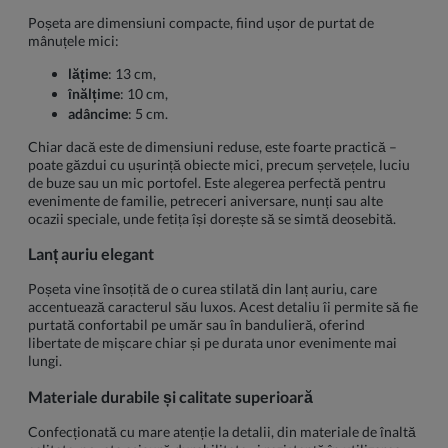
Poșeta are dimensiuni compacte, fiind ușor de purtat de
mânuțele mici:
lățime
: 13 cm,
înălțime
: 10 cm,
adâncime
: 5 cm.
Chiar dacă este de dimensiuni reduse, este foarte practică –
poate găzdui cu ușurință obiecte mici, precum șervețele, luciu
de buze sau un mic portofel. Este alegerea perfectă pentru
evenimente de familie, petreceri aniversare, nunți sau alte
ocazii speciale, unde fetița își dorește să se simtă deosebită.
Lanț auriu elegant
Poșeta vine însoțită de o curea stilată din lanț auriu, care
accentuează caracterul său luxos. Acest detaliu îi permite să fie
purtată confortabil pe umăr sau în bandulieră, oferind
libertate de mișcare chiar și pe durata unor evenimente mai
lungi.
Materiale durabile și calitate superioară
Confecționată cu mare atenție la detalii, din materiale de înaltă