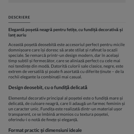
DESCRIERE
Elegantă poșetă neagră pentru fetițe, cu fundiță decorativă și
lanț auriu
Această poșetă deosebită este accesoriul perfect pentru micile
domnișoare care își doresc să arate stilat și rafinat la ocazii
speciale. Se remarcă printr-un design modern, dar în același
timp subtil și fermecător, care se aliniază perfect cu cele mai
noi tendințe din modă. Datorită culorii sale clasice, negre, este
extrem de versatilă și poate fi asortată cu diferite ținute – de la
rochii elegante la combinații mai casual.
Design deosebit, cu o fundiță delicată
Elementul decorativ principal al poșetei este o fundiță mare și
delicată, de culoare neagră, care îi adaugă un farmec feminin și
un caracter unic. Fundița este realizată dintr-un material ușor
transparent, ce se îmbină armonios cu textura poșetei,
oferindu-i o notă de finețe și eleganță.
Format practic și dimensiuni ideale