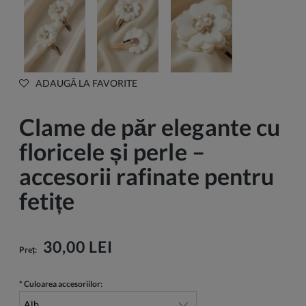
ADAUGĂ LA FAVORITE
Clame de păr elegante cu
floricele și perle –
accesorii rafinate pentru
fetițe
30,00 LEI
Preț:
*
Culoarea accesoriilor: