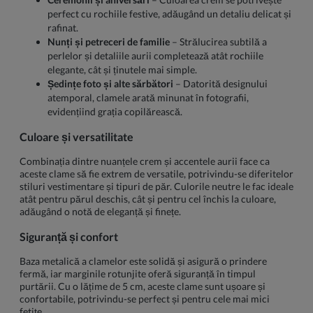
perfect cu rochiile festive, adăugând un detaliu delicat și
rafinat.
Nunți și petreceri de familie
– Strălucirea subtilă a
perlelor și detaliile aurii completează atât rochiile
elegante, cât și ținutele mai simple.
Ședințe foto și alte sărbători
– Datorită designului
atemporal, clamele arată minunat în fotografii,
evidențiind grația copilărească.
Culoare și versatilitate
Combinația dintre nuanțele crem și accentele aurii face ca
aceste clame să fie extrem de versatile, potrivindu-se diferitelor
stiluri vestimentare și tipuri de păr. Culorile neutre le fac ideale
atât pentru părul deschis, cât și pentru cel închis la culoare,
adăugând o notă de eleganță și finețe.
Siguranță și confort
Baza metalică a clamelor este solidă și asigură o prindere
fermă, iar marginile rotunjite oferă siguranță în timpul
purtării. Cu o lățime de 5 cm, aceste clame sunt ușoare și
confortabile, potrivindu-se perfect și pentru cele mai mici
fetițe.