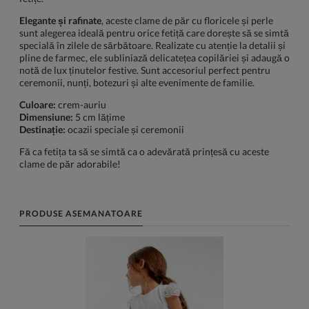
Elegante și rafinate
, aceste clame de păr cu floricele și perle
sunt alegerea ideală pentru orice fetiță care dorește să se simtă
specială în zilele de sărbătoare. Realizate cu atenție la detalii și
pline de farmec, ele subliniază delicatețea copilăriei și adaugă o
notă de lux ținutelor festive. Sunt accesoriul perfect pentru
ceremonii, nunți, botezuri și alte evenimente de familie.
Culoare:
crem-auriu
Dimensiune:
5 cm lățime
Destinație:
ocazii speciale și ceremonii
Fă ca fetița ta să se simtă ca o adevărată prințesă cu aceste
clame de păr adorabile!
PRODUSE ASEMANATOARE