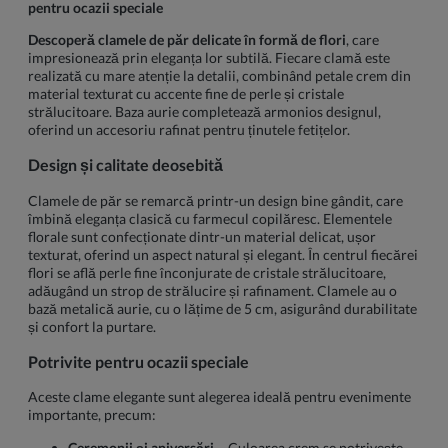
pentru ocazii speciale
Descoperă clamele de păr delicate în formă de flori
, care
impresionează prin eleganța lor subtilă. Fiecare clamă este
realizată cu mare atenție la detalii, combinând petale crem din
material texturat cu accente fine de perle și cristale
strălucitoare. Baza aurie completează armonios designul,
oferind un accesoriu rafinat pentru ținutele fetițelor.
Design și calitate deosebită
Clamele de păr se remarcă printr-un design bine gândit, care
îmbină eleganța clasică cu farmecul copilăresc. Elementele
florale sunt confecționate dintr-un material delicat, ușor
texturat, oferind un aspect natural și elegant. În centrul fiecărei
flori se află perle fine înconjurate de cristale strălucitoare,
adăugând un strop de strălucire și rafinament. Clamele au o
bază metalică aurie, cu o lățime de 5 cm, asigurând durabilitate
și confort la purtare.
Potrivite pentru ocazii speciale
Aceste clame elegante sunt alegerea ideală pentru evenimente
importante, precum:
Ceremonii și aniversări
– Culoarea crem se potrivește