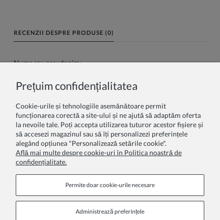
RECENZII DESPRE PRODUSE (0)
Nume sau pseudonim:
Prețuim confidențialitatea
Recenzia dumneavoastră:
Cookie-urile și tehnologiile asemănătoare permit
funcționarea corectă a site-ului și ne ajută să adaptăm oferta
la nevoile tale. Poți accepta utilizarea tuturor acestor fișiere și
să accesezi magazinul sau să îți personalizezi preferințele
alegând opțiunea "Personalizează setările cookie".
Află mai multe despre cookie-uri în Politica noastră de
confidențialitate.
Trimite
Permite doar cookie‑urile necesare
Administrează preferințele