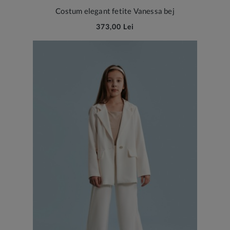
Costum elegant fetite Vanessa bej
373,00 Lei