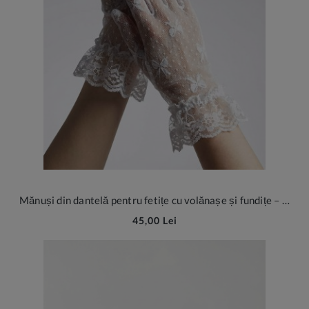
Mănuși din dantelă pentru fetițe cu volănașe și fundițe – Eleganță pentru ocazii speciale
45,00 Lei