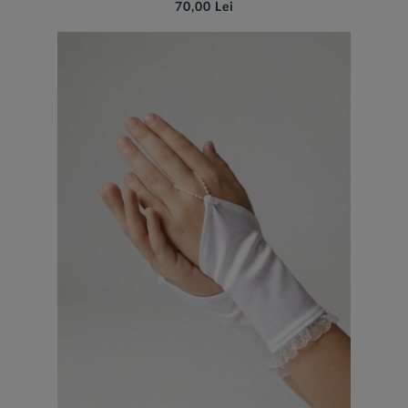
70,00 Lei