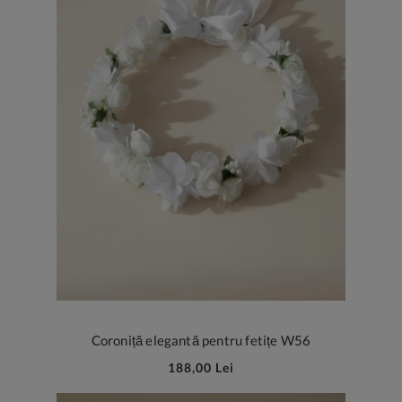
Coroniță elegantă pentru fetițe W56
188,00 Lei