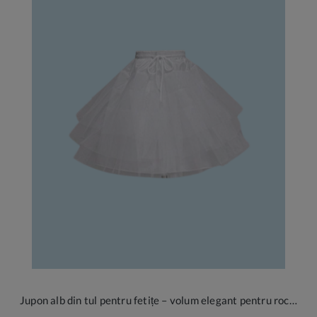
Jupon alb din tul pentru fetițe – volum elegant pentru rochițe de ocazie