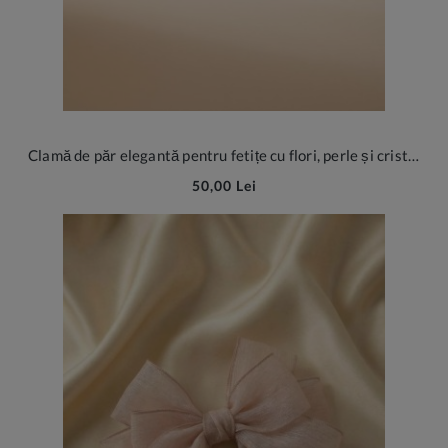
Clamă de păr elegantă pentru fetițe cu flori, perle și cristale
50,00 Lei