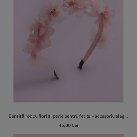
Bentită roz cu flori și perle pentru fetițe – accesoriu elegant pentru ocazii speciale
45,00 Lei