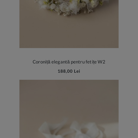
Coroniță elegantă pentru fetițe W2
188,00 Lei