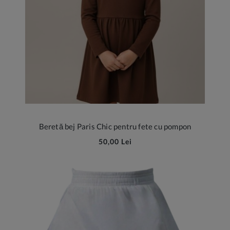
Beretă bej Paris Chic pentru fete cu pompon
50,00 Lei