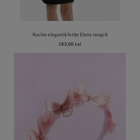
Rochie elegantă fetițe Elena neagră
183,00 Lei