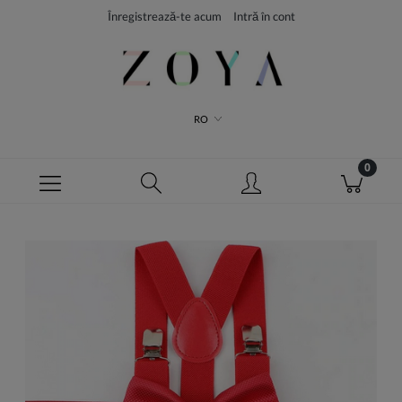
Înregistrează-te acum
Intră în cont
RO