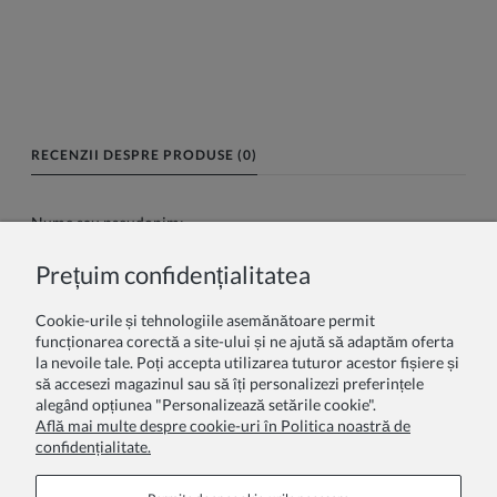
RECENZII DESPRE PRODUSE (0)
Nume sau pseudonim:
Prețuim confidențialitatea
Recenzia dumneavoastră:
Cookie-urile și tehnologiile asemănătoare permit
funcționarea corectă a site-ului și ne ajută să adaptăm oferta
la nevoile tale. Poți accepta utilizarea tuturor acestor fișiere și
să accesezi magazinul sau să îți personalizezi preferințele
alegând opțiunea "Personalizează setările cookie".
Află mai multe despre cookie-uri în Politica noastră de
confidențialitate.
Trimite