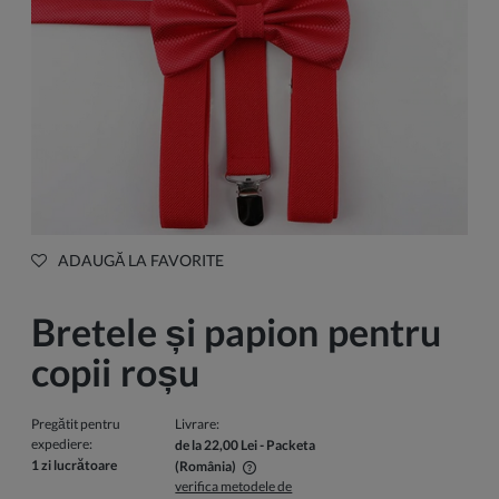
ADAUGĂ LA FAVORITE
Bretele și papion pentru
copii roșu
Pregătit pentru
Livrare:
expediere:
de la 22,00 Lei
- Packeta
1 zi lucrătoare
(România)
verifica metodele de
Pretul nu include eventualele costuri de plata