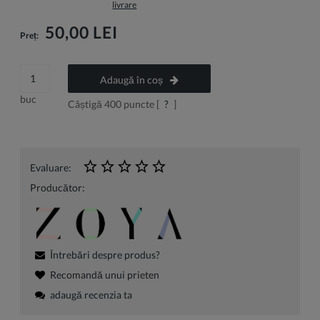
livrare
50,00 LEI
Preț:
Adaugă în coș
buc
Câștigă
400
puncte [
?
]
Evaluare:
Producător:
Întrebări despre produs?
Recomandă unui prieten
adaugă recenzia ta