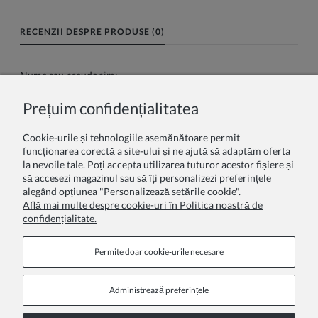
RECENZII DESPRE PRODUSE (0)
Nume sau pseudonim:
Prețuim confidențialitatea
Recenzia dumneavoastră:
Cookie-urile și tehnologiile asemănătoare permit
funcționarea corectă a site-ului și ne ajută să adaptăm oferta
la nevoile tale. Poți accepta utilizarea tuturor acestor fișiere și
să accesezi magazinul sau să îți personalizezi preferințele
alegând opțiunea "Personalizează setările cookie".
Află mai multe despre cookie-uri în Politica noastră de
confidențialitate.
Trimite
Permite doar cookie‑urile necesare
Administrează preferințele
Pagini de informare