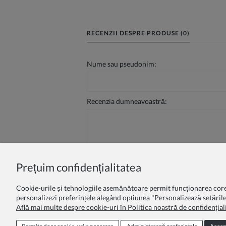
RECENZII DESPRE PRODUSE (0)
Nume sau pseudonim:
Recenzia dumneavoastră:
Prețuim confidențialitatea
Trimite
Cookie-urile și tehnologiile asemănătoare permit funcționarea corectă
personalizezi preferințele alegând opțiunea "Personalizează setările
Află mai multe despre cookie-uri în Politica noastră de confidențiali
Program de loialitate
Oferta educa