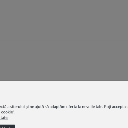
 a site-ului și ne ajută să adaptăm oferta la nevoile tale. Poți accepta ut
 cookie".
tate.
țională specială
FAQ
Blog
Despre noi
Politica de confidenția