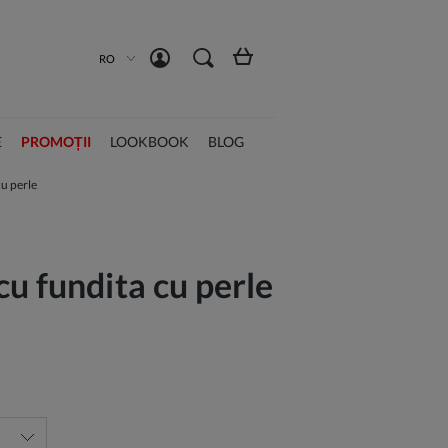
Înregistrează-te acum
Intră în cont
RO
E
PROMOȚII
LOOKBOOK
BLOG
u perle
u fundita cu perle