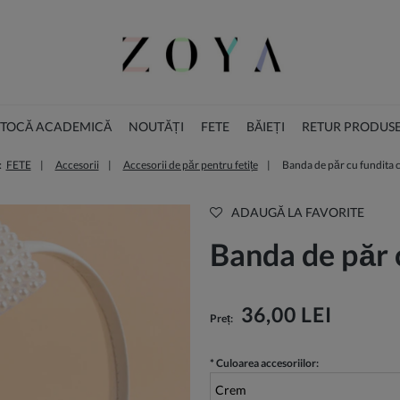
I TOCĂ ACADEMICĂ
NOUTĂȚI
FETE
BĂIEȚI
RETUR PRODUS
:
FETE
Accesorii
Accesorii de păr pentru fetițe
Banda de păr cu fundita c
ACCESORII
COLECȚIA DE CRĂCIUN
ADAUGĂ LA FAVORITE
Banda de păr c
36,00 LEI
Preț:
*
Culoarea accesoriilor: