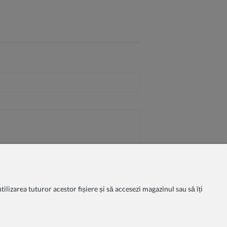
ilizarea tuturor acestor fișiere și să accesezi magazinul sau să îți
litate
Condițiile de cumpărare