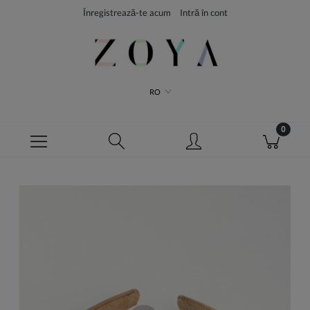
Înregistrează-te acum
Intră în cont
RO