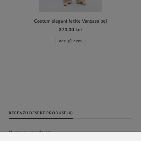
Costum elegant fetite Vanessa bej
373,00 Lei
Adaugă în coș
RECENZII DESPRE PRODUSE (0)
Nume sau pseudonim: