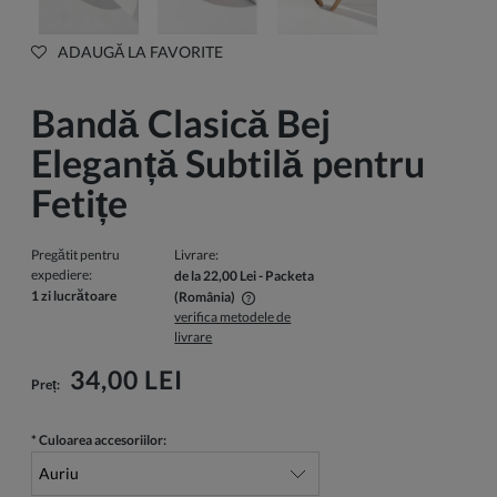
ADAUGĂ LA FAVORITE
Bandă Clasică Bej
Eleganță Subtilă pentru
Fetițe
Pregătit pentru
Livrare:
expediere:
de la 22,00 Lei
- Packeta
1 zi lucrătoare
(România)
verifica metodele de
Pretul nu include eventualele costuri de plata
livrare
34,00 LEI
Preț:
*
Culoarea accesoriilor: