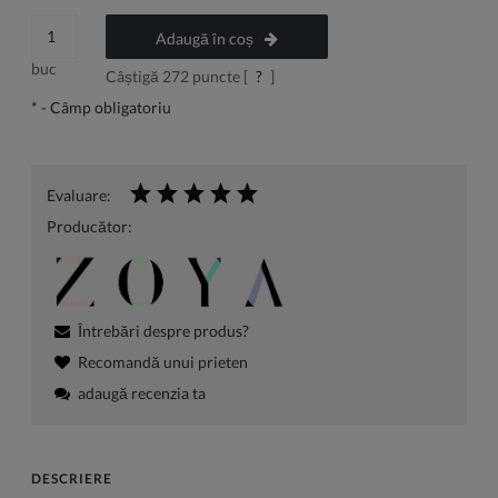
Adaugă în coș
buc
Câștigă
272
puncte [
?
]
*
- Câmp obligatoriu
Evaluare:
Producător:
Întrebări despre produs?
Recomandă unui prieten
adaugă recenzia ta
DESCRIERE