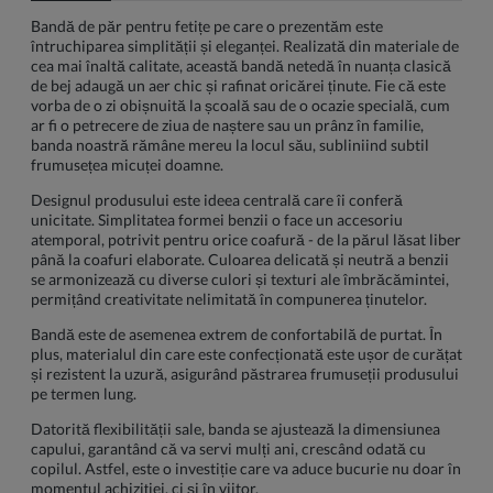
Bandă de păr pentru fetițe pe care o prezentăm este
întruchiparea simplității și eleganței. Realizată din materiale de
cea mai înaltă calitate, această bandă netedă în nuanța clasică
de bej adaugă un aer chic și rafinat oricărei ținute. Fie că este
vorba de o zi obișnuită la școală sau de o ocazie specială, cum
ar fi o petrecere de ziua de naștere sau un prânz în familie,
banda noastră rămâne mereu la locul său, subliniind subtil
frumusețea micuței doamne.
Designul produsului este ideea centrală care îi conferă
unicitate. Simplitatea formei benzii o face un accesoriu
atemporal, potrivit pentru orice coafură - de la părul lăsat liber
până la coafuri elaborate. Culoarea delicată și neutră a benzii
se armonizează cu diverse culori și texturi ale îmbrăcămintei,
permițând creativitate nelimitată în compunerea ținutelor.
Bandă este de asemenea extrem de confortabilă de purtat. În
plus, materialul din care este confecționată este ușor de curățat
și rezistent la uzură, asigurând păstrarea frumuseții produsului
pe termen lung.
Datorită flexibilității sale, banda se ajustează la dimensiunea
capului, garantând că va servi mulți ani, crescând odată cu
copilul. Astfel, este o investiție care va aduce bucurie nu doar în
momentul achiziției, ci și în viitor.