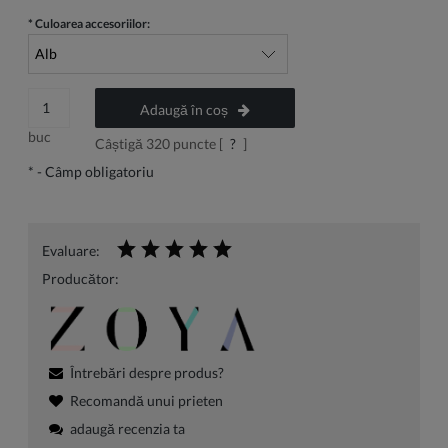
*
Culoarea accesoriilor:
Adaugă în coș
buc
Câștigă
320
puncte [
?
]
*
- Câmp obligatoriu
Evaluare:
Producător:
Întrebări despre produs?
Recomandă unui prieten
adaugă recenzia ta