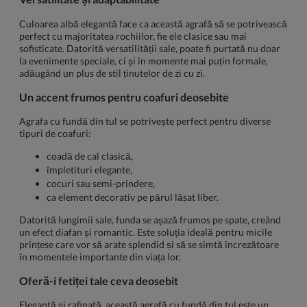
Culoarea albă elegantă face ca această agrafă să se potrivească
perfect cu majoritatea rochiilor, fie ele clasice sau mai
sofisticate. Datorită versatilității sale, poate fi purtată nu doar
la evenimente speciale, ci și în momente mai puțin formale,
adăugând un plus de stil ținutelor de zi cu zi.
Un accent frumos pentru coafuri deosebite
Agrafa cu fundă din tul se potrivește perfect pentru diverse
tipuri de coafuri:
coadă de cal clasică,
împletituri elegante,
cocuri sau semi-prindere,
ca element decorativ pe părul lăsat liber.
Datorită lungimii sale, funda se așază frumos pe spate, creând
un efect diafan și romantic. Este soluția ideală pentru micile
prințese care vor să arate splendid și să se simtă încrezătoare
în momentele importante din viața lor.
Oferă-i fetiței tale ceva deosebit
Elegantă și rafinată, această agrafă cu fundă din tul este un