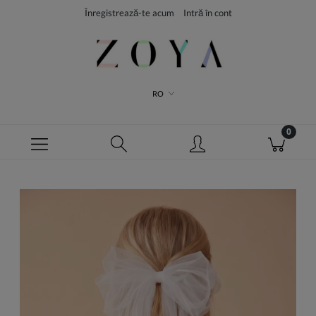
Înregistrează-te acum
Intră în cont
RO