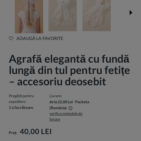
ADAUGĂ LA FAVORITE
Agrafă elegantă cu fundă
lungă din tul pentru fetițe
– accesoriu deosebit
Pregătit pentru
Livrare:
expediere:
de la 22,00 Lei
- Packeta
1 zi lucrătoare
(România)
verifica metodele de
Pretul nu include eventualele costuri de plata
livrare
40,00 LEI
Preț: