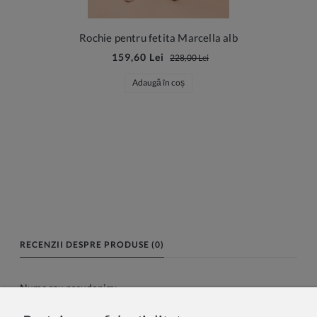
Rochie pentru fetita Marcella alb
159,60 Lei
228,00 Lei
Adaugă în coș
RECENZII DESPRE PRODUSE (0)
Nume sau pseudonim: