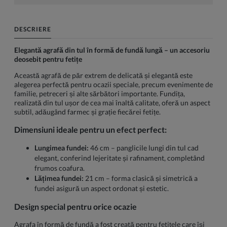
DESCRIERE
Elegantă agrafă din tul în formă de fundă lungă – un accesoriu
deosebit pentru fetițe
Această agrafă de păr extrem de delicată și elegantă este
alegerea perfectă pentru ocazii speciale, precum evenimente de
familie, petreceri și alte sărbători importante. Fundița,
realizată din tul ușor de cea mai înaltă calitate, oferă un aspect
subtil, adăugând farmec și grație fiecărei fetițe.
Dimensiuni ideale pentru un efect perfect:
Lungimea fundei:
46 cm – panglicile lungi din tul cad
elegant, conferind lejeritate și rafinament, completând
frumos coafura.
Lățimea fundei:
21 cm – forma clasică și simetrică a
fundei asigură un aspect ordonat și estetic.
Design special pentru orice ocazie
Agrafa în formă de fundă a fost creată pentru fetițele care își