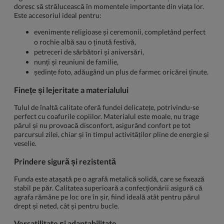
doresc să strălucească în momentele importante din viața lor.
Este accesoriul ideal pentru:
evenimente religioase și ceremonii, completând perfect
o rochie albă sau o ținută festivă,
petreceri de sărbători și aniversări,
nunți și reuniuni de familie,
ședințe foto, adăugând un plus de farmec oricărei ținute.
Finețe și lejeritate a materialului
Tulul de înaltă calitate oferă fundei delicatețe, potrivindu-se
perfect cu coafurile copiilor. Materialul este moale, nu trage
părul și nu provoacă disconfort, asigurând confort pe tot
parcursul zilei, chiar și în timpul activităților pline de energie și
veselie.
Prindere sigură și rezistentă
Funda este atașată pe o agrafă metalică solidă, care se fixează
stabil pe păr. Calitatea superioară a confecționării asigură că
agrafa rămâne pe loc ore în șir, fiind ideală atât pentru părul
drept și neted, cât și pentru bucle.
Versatilitate și adaptabilitate